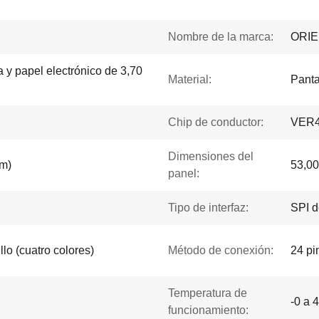
Nombre de la marca:
ORI
ca y papel electrónico de 3,70
Material:
Panta
Chip de conductor:
VER
Dimensiones del
mm)
53,00
panel:
Tipo de interfaz:
SPI d
lo (cuatro colores)
Método de conexión:
24 pi
Temperatura de
-0 a 
funcionamiento: