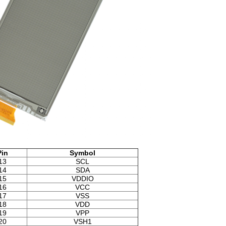
Pin
Symbol
13
SCL
14
SDA
15
VDDIO
16
VCC
17
VSS
18
VDD
19
VPP
20
VSH1