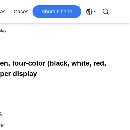
ias
Casos
Ahora Charle
play
n, four-color (black, white, red,
per display
A
IC