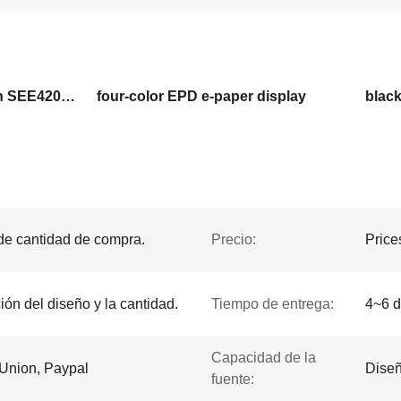
3.7-inch E Ink display with SEE420 driver
four-color EPD e-paper display
black
 de cantidad de compra.
Precio:
Price
ción del diseño y la cantidad.
Tiempo de entrega:
4~6 d
Capacidad de la
 Union, Paypal
Diseñ
fuente: