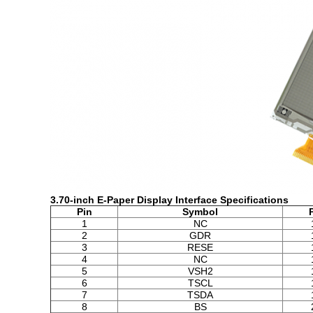
3.70-inch E-Paper Display Interface Specifications
Pin
Symbol
1
NC
2
GDR
3
RESE
4
NC
5
VSH2
6
TSCL
7
TSDA
8
BS