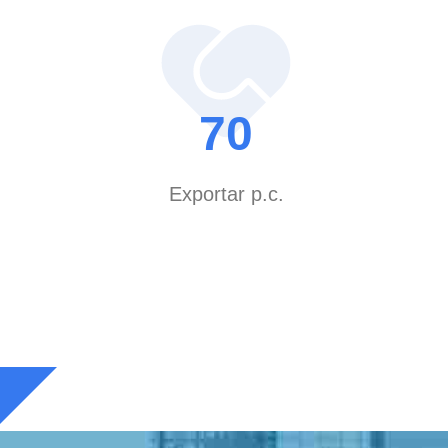
o, la
diseño, producción, ventas y operaciones de
CM con ventajas competitivas de escala.
70
tos desplegados en:→ Electrodomésticos→
motriz→ Electrónica Educativa→ Dispositivos de
Exportar p.c.
 producción automatizadas más avanzadasy equipos,
nstalaciones de fabricación✓ Sistemas de pruebas
 la calidad del producto, de las capacidades
cidad de producción