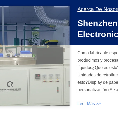
Acerca De Nosot
Shenzhen 
Electronic
Como fabricante espec
producimos y procesa
líquidos¿Qué es est
Unidades de retroilu
esto?Display de papel electrónico Nuestras 
personalización (Se 
de soluciones de mód
Leer Más >>
científica de la calidad Excelencia en Ingeniería:Nuestro equipo inc
expertos de alto nive