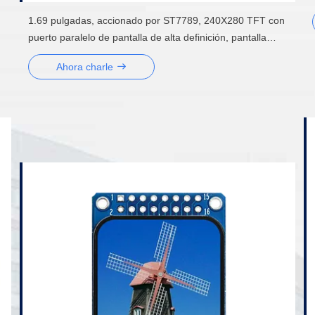
1.69 pulgadas, accionado por ST7789, 240X280 TFT con
puerto paralelo de pantalla de alta definición, pantalla
desnuda opcional o módulo TFT
Ahora charle