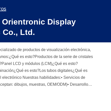
ros
Orientronic Display
 Co., Ltd.
ializado de productos de visualización electrónica,
mos:¿Qué es esto?Productos de la serie de cristales
o?Panel LCD y módulos (LCM)¿Qué es esto?
minación¿Qué es esto?Los tubos digitales¿Qué es
habilidades:• Servicios de
aceptan: dibujos, muestras, OEM/ODM)• Desarrollo
ulos/productos finales• Sistema completo de gestión
luye
l con21 añosde experiencia en el sector de las