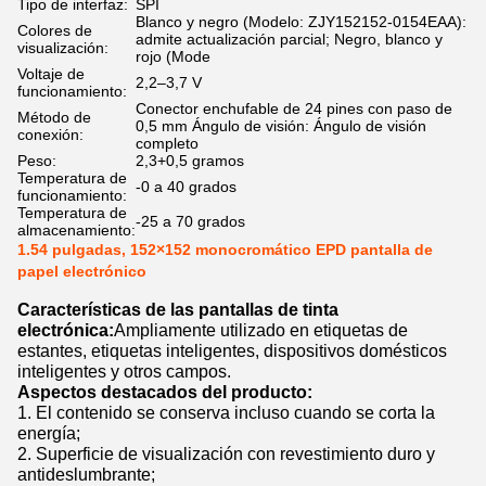
Tipo de interfaz:
SPI
Blanco y negro (Modelo: ZJY152152-0154EAA):
Colores de
admite actualización parcial; Negro, blanco y
visualización:
rojo (Mode
Voltaje de
2,2–3,7 V
funcionamiento:
Conector enchufable de 24 pines con paso de
Método de
0,5 mm Ángulo de visión: Ángulo de visión
conexión:
completo
Peso:
2,3+0,5 gramos
Temperatura de
-0 a 40 grados
funcionamiento:
Temperatura de
-25 a 70 grados
almacenamiento:
1.54 pulgadas, 152×152 monocromático EPD pantalla de
papel electrónico
Características de las pantallas de tinta
electrónica:
Ampliamente utilizado en etiquetas de
estantes, etiquetas inteligentes, dispositivos domésticos
inteligentes y otros campos.
Aspectos destacados del producto:
1. El contenido se conserva incluso cuando se corta la
energía;
2. Superficie de visualización con revestimiento duro y
antideslumbrante;