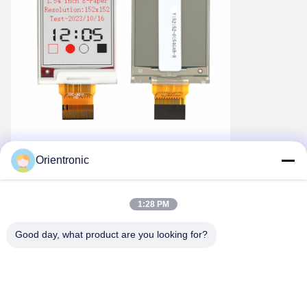
Orientronic
Distribución de pines de la pantalla de tinta electrónica
de 1,54 pulgadas
Alfiler
Símbolo
1
CAROLINA DEL NORTE
1:28 PM
2
RDA
3
RESEÑAR
Good day, what product are you looking for?
4
CAROLINA DEL NORTE
5
VSH2
6
TSCL
7
TSDA
8
BS1