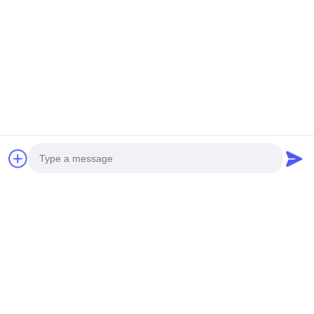
9
OCUPADO
10
RES#
11
CORRIENTE CONTINUA#
12
CS#
Dibujo de especificaciones estructurales de la pantalla
de tinta electrónica de 1,54 pulgadas
Photo
Video Call
Audio Call