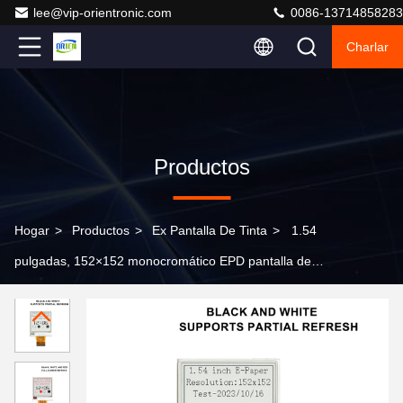
lee@vip-orientronic.com
0086-13714858283
Charlar
Productos
Hogar
>
Productos
>
Ex Pantalla De Tinta
>
1.54
pulgadas, 152×152 monocromático EPD pantalla de
papel electrónico