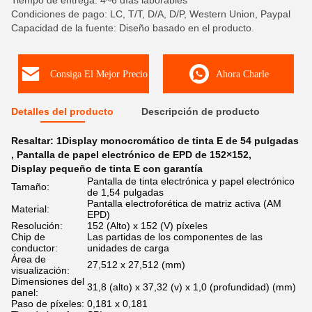
Tiempo de entrega: 4~6 días laborables
Condiciones de pago: LC, T/T, D/A, D/P, Western Union, Paypal
Capacidad de la fuente: Diseño basado en el producto.
Consiga El Mejor Precio
Ahora Charle
Detalles del producto
Descripción de producto
Resaltar:
1Display monocromático de tinta E de 54 pulgadas
,
Pantalla de papel electrónico de EPD de 152×152
,
Display pequeño de tinta E con garantía
Pantalla de tinta electrónica y papel electrónico
Tamaño:
de 1,54 pulgadas
Pantalla electroforética de matriz activa (AM
Material:
EPD)
Resolución:
152 (Alto) x 152 (V) píxeles
Chip de
Las partidas de los componentes de las
conductor:
unidades de carga
Área de
27,512 x 27,512 (mm)
visualización:
Dimensiones del
31,8 (alto) x 37,32 (v) x 1,0 (profundidad) (mm)
panel:
Paso de píxeles:
0,181 x 0,181