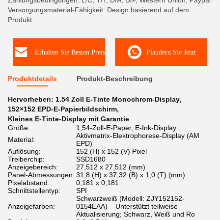
Zahlungsbedingungen: L/C, T/T, D/A, D/P, Western Union, Paypal
Versorgungsmaterial-Fähigkeit: Design basierend auf dem
Produkt
Erhalten Sie Besten Preis
Plaudern Sie Jetzt
Produktdetails
Produkt-Beschreibung
Hervorheben:
1.54 Zoll E-Tinte Monochrom-Display
,
152×152 EPD-E-Papierbildschirm
,
Kleines E-Tinte-Display mit Garantie
Größe:
1,54-Zoll-E-Paper, E-Ink-Display
Aktivmatrix-Elektrophorese-Display (AM
Material:
EPD)
Auflösung:
152 (H) x 152 (V) Pixel
Treiberchip:
SSD1680
Anzeigebereich:
27,512 x 27,512 (mm)
Panel-Abmessungen:
31,8 (H) x 37,32 (B) x 1,0 (T) (mm)
Pixelabstand:
0,181 x 0,181
Schnittstellentyp:
SPI
Schwarzweiß (Modell: ZJY152152-
Anzeigefarben:
0154EAA) – Unterstützt teilweise
Aktualisierung; Schwarz, Weiß und Ro