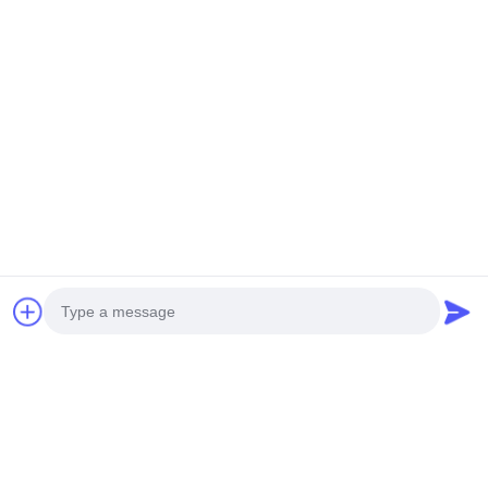
Tags:
E Papiermonitor
Der Farbschirm
E Papierbildschirm
Photo
Ähnliche Produkte
Video Call