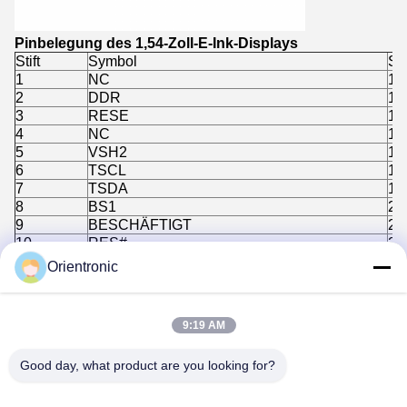
Pinbelegung des 1,54-Zoll-E-Ink-Displays
Stift
Symbol
Sti
1
NC
13
2
DDR
14
3
RESE
15
4
NC
16
5
VSH2
17
6
TSCL
18
7
TSDA
19
8
BS1
20
9
BESCHÄFTIGT
21
10
RES#
22
11
D/C#
23
Orientronic
12
CS#
24
Zeichnung der strukturellen Spezifikationen für das
1,54-Zoll-E-Ink-Display
9:19 AM
Good day, what product are you looking for?