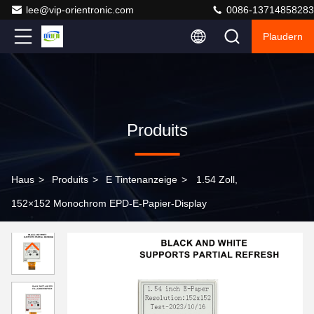
lee@vip-orientronic.com
0086-13714858283
Plaudern
Produits
Haus
>
Produits
>
E Tintenanzeige
>
1.54 Zoll,
152×152 Monochrom EPD-E-Papier-Display