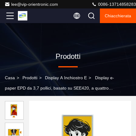
lee@vip-orientronic.com
0086-13714858283
Chiacchierata
Prodotti
Casa
>
Prodotti
>
Display A Inchiostro E
>
Display e-
paper EPD da 3,7 pollici, basato su SEE420, a quattro
colori (nero, bianco, rosso e giallo)