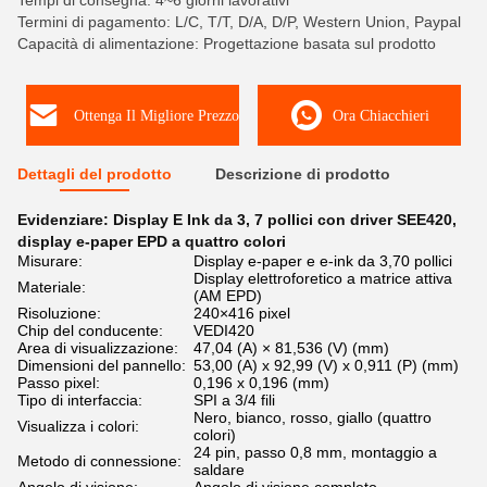
Tempi di consegna: 4~6 giorni lavorativi
Termini di pagamento: L/C, T/T, D/A, D/P, Western Union, Paypal
Capacità di alimentazione: Progettazione basata sul prodotto
Ottenga Il Migliore Prezzo
Ora Chiacchieri
Dettagli del prodotto
Descrizione di prodotto
Evidenziare:
Display E Ink da 3
,
7 pollici con driver SEE420
,
display e-paper EPD a quattro colori
Misurare:
Display e-paper e e-ink da 3,70 pollici
Display elettroforetico a matrice attiva
Materiale:
(AM EPD)
Risoluzione:
240×416 pixel
Chip del conducente:
VEDI420
Area di visualizzazione:
47,04 (A) × 81,536 (V) (mm)
Dimensioni del pannello:
53,00 (A) x 92,99 (V) x 0,911 (P) (mm)
Passo pixel:
0,196 x 0,196 (mm)
Tipo di interfaccia:
SPI a 3/4 fili
Nero, bianco, rosso, giallo (quattro
Visualizza i colori:
colori)
24 pin, passo 0,8 mm, montaggio a
Metodo di connessione:
saldare