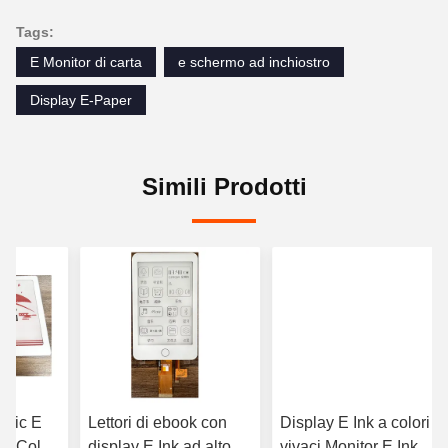
Tags:
E Monitor di carta
e schermo ad inchiostro
Display E-Paper
Simili Prodotti
etic E
Lettori di ebook con
Display E Ink a colori
nk Color
display E Ink ad alto
vivaci Monitor E Ink a