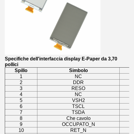
Specifiche dell'interfaccia display E-Paper da 3,70
pollici
Spillo
Simbolo
Sp
1
NC
2
DDR
3
RESO
4
NC
5
VSH2
6
TSCL
7
TSDA
8
Che cavolo
9
OCCUPATO_N
10
RET_N