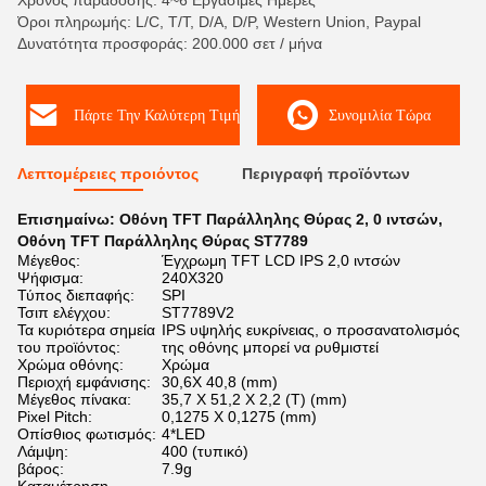
Χρόνος παράδοσης: 4~6 Εργάσιμες Ημέρες
Όροι πληρωμής: L/C, T/T, D/A, D/P, Western Union, Paypal
Δυνατότητα προσφοράς: 200.000 σετ / μήνα
Πάρτε Την Καλύτερη Τιμή
Συνομιλία Τώρα
Λεπτομέρειες προιόντος
Περιγραφή προϊόντων
Επισημαίνω:
Οθόνη TFT Παράλληλης Θύρας 2
,
0 ιντσών
,
Οθόνη TFT Παράλληλης Θύρας ST7789
Μέγεθος:
Έγχρωμη TFT LCD IPS 2,0 ιντσών
Ψήφισμα:
240X320
Τύπος διεπαφής:
SPI
Τσιπ ελέγχου:
ST7789V2
Τα κυριότερα σημεία
IPS υψηλής ευκρίνειας, ο προσανατολισμός
του προϊόντος:
της οθόνης μπορεί να ρυθμιστεί
Χρώμα οθόνης:
Χρώμα
Περιοχή εμφάνισης:
30,6X 40,8 (mm)
Μέγεθος πίνακα:
35,7 X 51,2 X 2,2 (T) (mm)
Pixel Pitch:
0,1275 X 0,1275 (mm)
Οπίσθιος φωτισμός:
4*LED
Λάμψη:
400 (τυπικό)
βάρος:
7.9g