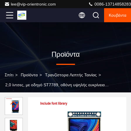
lee@vip-orientronic.com
0086-13714858283
Κουβέντα
Προϊόντα
Σπίτι
>
Προϊόντα
>
Τρανζίστορα Λεπτής Ταινίας
>
2,0 ίντσες, με οδηγό ST7789, οθόνη υψηλής ευκρίνειας
TFT παράλληλης θύρας 240X320. Προαιρετική γυμνή
οθόνη ή μονάδα TFT