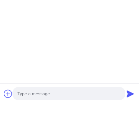
IoT TFTモジュール
TFT LCD モジュール
Lcd モジュール Tft
同じようなプロダクト
膜トランジス
医療グレードRGB
800×480 薄膜ト
タルサイネージ
TFT LCDディスプレイ
スタ TFT LCD 
Photo
タッチディスプ
モニタリングタッチス
ール HMI コント