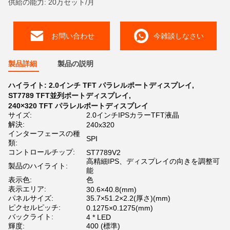
供給の能力: 20万セット/月
お問い合わせ
今雑談しなさい
製品詳細
製品の説明
ハイライト:
2.0インチ TFT パラレルポートディスプレイ
,
ST7789 TFT並列ポートディスプレイ
,
240×320 TFT パラレルポートディスプレイ
サイズ:
2.0インチIPSカラーTFT液晶
解決:
240x320
インターフェースの種
SPI
類:
コントロールチップ:
ST7789V2
高精細IPS、ディスプレイの向きを調整可
製品のハイライト:
能
表示色:
色
表示エリア:
30.6×40.8(mm)
パネルサイズ:
35.7×51.2×2.2(厚さ)(mm)
ピクセルピッチ:
0.1275×0.1275(mm)
バックライト:
4 * LED
輝度:
400 (標準)