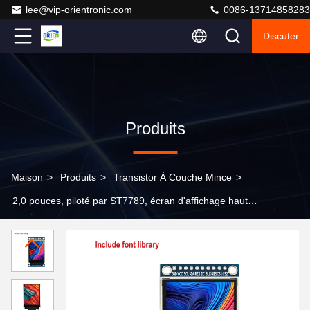
lee@vip-orientronic.com
0086-13714858283
Discuter
Produits
Maison
>
Produits
>
Transistor À Couche Mince
>
2,0 pouces, piloté par ST7789, écran d'affichage haute
définition à port parallèle TFT 240X320. Écran nu ou
module TFT en option