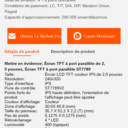
Délai de livraison: 4 ~ 6 jours ouvrables
Conditions de paiement: LC, T/T, D/A, D/P, Western Union,
Paypal
Capacité d'approvisionnement: 200 000 ensembles/mois
Obtenez Le Meilleur Prix
Causez Maintenant
Détails de produit
Description de produit
Mettre en évidence:
Écran TFT à port parallèle de 2
,
0 pouces
,
Écran TFT à port parallèle ST7789
Taille:
Écran LCD TFT couleur IPS de 2,0 pouces
Résolution:
240x320
Type d'interface:
IPS
Puce de contrôle:
ST7789V2
Points forts du
IPS haute définition, l'orientation de
produit:
l'affichage peut être ajustée
Couleur d'affichage:
Couleur
Zone d'affichage:
30,6X 40,8 (mm)
Taille du panneau:
35,7 X 51,2 X 2,2 (T) (mm)
Pas de pixels:
0,1275 X 0,1275 (mm)
Rétroéclairage:
4 * LED
Luminosité:
400 (typique)