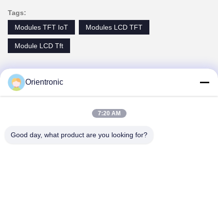
Tags:
Modules TFT IoT
Modules LCD TFT
Module LCD Tft
Orientronic
Produits Semblables
7:20 AM
Good day, what product are you looking for?
affichage
Module d'écran tactile
Modules TFT LCD
 signalisation
de surveillance LCD
transistors en cou