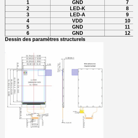
1
GND
7
2
LED-K
8
3
LED-A
9
4
VDD
10
5
GND
11
6
GND
12
Dessin des paramètres structurels