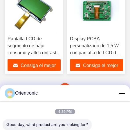
Pantalla LCD de
Display PCBA
segmento de bajo
personalizado de 1,5 W
consumo y alto contraste
con pantalla de LCD de
de grado industrial,
segmento OLED 50
Consiga el mejor
Consiga el mejor
pantalla LCD de
1500cd/M2, pantalla de
segmento, LCD de
LCD de segmento,
precio
precio
segmento
1
Orientronic
4:29 PM
Good day, what product are you looking for?