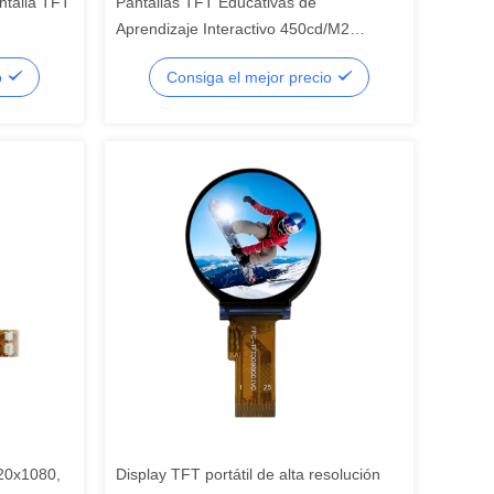
ntalla TFT
Pantallas TFT Educativas de
Aprendizaje Interactivo 450cd/M2
óvil,
Monitor a Color LCD TFT de
o
Consiga el mejor precio
CD de
Programación, pantalla LCD de
segmento, LCD de segmento
920x1080,
Display TFT portátil de alta resolución