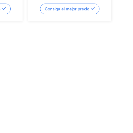
dor
desnudo, pantalla LCD de segmento,
o
Consiga el mejor precio
es de
LCD de segmento
LCD
a