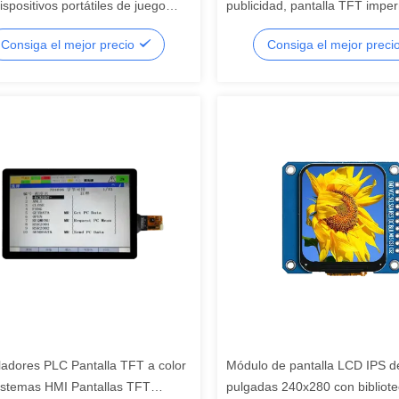
ispositivos portátiles de juego
publicidad, pantalla TFT impe
s de pantalla TFT, pantalla LCD
alto brillo, pantalla LCD de s
Consiga el mejor precio
Consiga el mejor preci
ntada, LCD segmentada
LCD de segmentos
ladores PLC Pantalla TFT a color
Módulo de pantalla LCD IPS d
istemas HMI Pantallas TFT
pulgadas 240x280 con bibliot