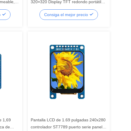
rmeable,
320×320 Display TFT redondo portátil
egmentos,
de 30 Hz, pantalla de segmento LCD,
o
Consiga el mejor precio
segmento LCD
e 1,69
Pantalla LCD de 1.69 pulgadas 240x280
eca de
controlador ST7789 puerto serie panel