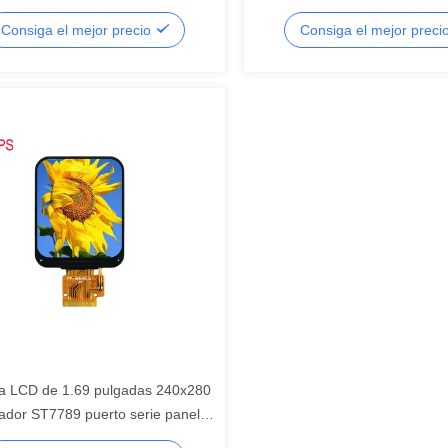
riales, pantalla LCD segmentada,
fuentes incorporada, controla
Consiga el mejor precio
Consiga el mejor preci
egmentado
ST7789 para interfaz SPI, pin
cabecera sin soldar, pantalla 
segmentada, LCD segmentad
la LCD de 1.69 pulgadas 240x280
lador ST7789 puerto serie panel
o, pantalla LCD de segmento,