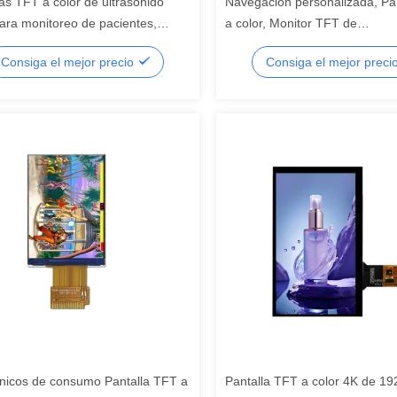
as TFT a color de ultrasonido
Navegación personalizada, Pa
ra monitoreo de pacientes,
a color, Monitor TFT de
las TFT médicas, pantalla LCD de
infoentretenimiento para autom
Consiga el mejor precio
Consiga el mejor preci
to, LCD de segmento
pantalla LCD de segmento, L
segmento
ónicos de consumo Pantalla TFT a
Pantalla TFT a color 4K de 1