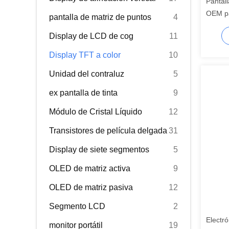
Pantall
OEM pa
pantalla de matriz de puntos
4
pantal
Display de LCD de cog
11
segmen
Display TFT a color
10
Unidad del contraluz
5
ex pantalla de tinta
9
Módulo de Cristal Líquido
12
Transistores de película delgada
31
Display de siete segmentos
5
OLED de matriz activa
9
OLED de matriz pasiva
12
Segmento LCD
2
Electr
monitor portátil
19