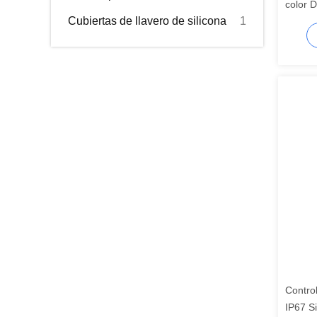
color D
Cubiertas de llavero de silicona
1
Módulo
segme
Contro
IP67 S