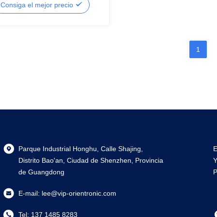
Consiga el mejor precio
e segmento
1
Parque Industrial Honghu, Calle Shajing,
E
Distrito Bao'an, Ciudad de Shenzhen, Provincia
Y
de Guangdong
P
E-mail:
lee@vip-orientronic.com
Tel:
137 1485 8283