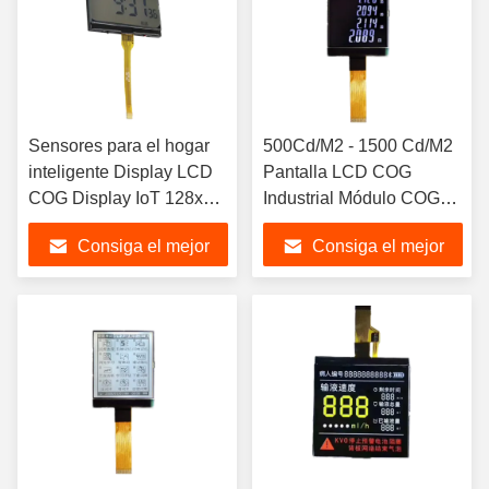
Sensores para el hogar
500Cd/M2 - 1500 Cd/M2
inteligente Display LCD
Pantalla LCD COG
COG Display IoT 128x64
Industrial Módulo COG
Cog Modulo de
25ms, pantalla LCD de
Consiga el mejor
Consiga el mejor
LCD,Display de LCD de
segmentos, LCD de
segmento,Segmento de
segmentos
precio
precio
LCD