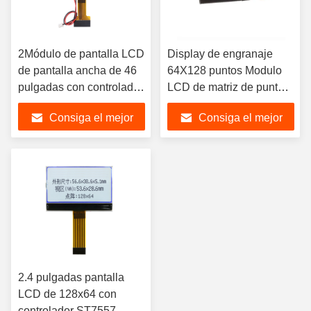
2Módulo de pantalla LCD
Display de engranaje
de pantalla ancha de 46
64X128 puntos Modulo
pulgadas con controlador
LCD de matriz de puntos
ST7567, fondo blanco
Manual,segmento de
Consiga el mejor
Consiga el mejor
sobre azul de 3.3V,
pantalla de
conector de 30 pines
LCD,segmento de
precio
precio
pantalla de
LCD,segmento de
pantalla de
LCD,segmento de
pantalla de LCD
2.4 pulgadas pantalla
LCD de 128x64 con
controlador ST7557,