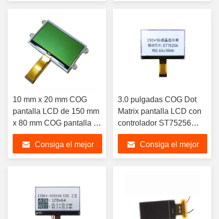
de pantalla de
precio
precio
LCD,segmento de LCD
10 mm x 20 mm COG
3.0 pulgadas COG Dot
pantalla LCD de 150 mm
Matrix pantalla LCD con
x 80 mm COG pantalla de
controlador ST75256
segmento 500 Cd/M2,
Seleccione pantalla
Consiga el mejor
Consiga el mejor
pantalla de segmento de
desnuda o módulo
LCD, segmento de LCD
precio
precio