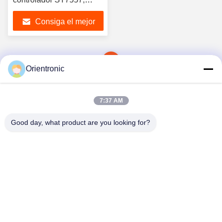
interfaz SPI
Consiga el mejor
precio
1
Orientronic
7:37 AM
Good day, what product are you looking for?
Shenzhen Orientronic Display Electronic Co.,
Ltd.
lee@vip-orientronic.com
0086-13714858283
Parque Industrial Honghu, Calle Shajing, Distrito Bao'an,