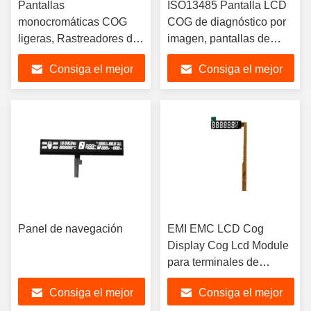
Pantallas
ISO13485 Pantalla LCD
monocromáticas COG
COG de diagnóstico por
ligeras, Rastreadores de
imagen, pantallas de
fitness de bajo consumo,
grado médico para
Consiga el mejor
Consiga el mejor
Pantalla COG, pantalla
monitores de pacientes,
LCD de segmento, LCD
pantalla LCD
precio
precio
de segmento
segmentada, LCD
segmentado
Panel de navegación
EMI EMC LCD Cog
Display Cog Lcd Module
para terminales de
cajeros automáticos de
Consiga el mejor
Consiga el mejor
punto de venta,segmento