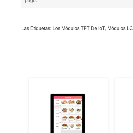
pago:
Las Etiquetas:
Los Módulos TFT De IoT
,
Módulos L