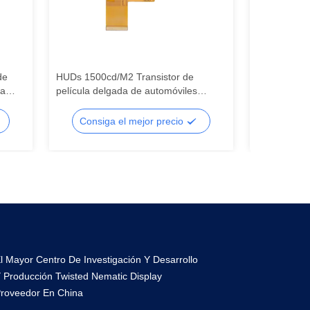
de
HUDs 1500cd/M2 Transistor de
Relojes inte
ra
película delgada de automóviles
película de
a LCD
Módulo LCD Tft para paneles de
pantalla tác
mando, pantalla LCD de segmento,
pantalla LC
Consiga el mejor precio
Consig
segmento LCD
LCD
l Mayor Centro De Investigación Y Desarrollo
 Producción Twisted Nematic Display
roveedor En China