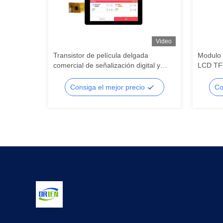
Video
 de
Transistor de película delgada
Modulo d
iles
comercial de señalización digital y
LCD TF
s de
módulo de visualización táctil POS,
la obte
mento,
pantalla LCD de segmento, LCD de
LCD seg
o
Consiga el mejor precio
Co
segmento
segmen