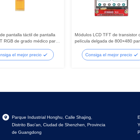
e pantalla táctil de pantalla
Módulos LCD TFT de transistor 
T RGB de grado médico para
película delgada de 800×480 pa
nción de imágenes, pantalla
paneles de control HMI, pantall
mentada, pantalla LCD
segmentada, segmento LCD
nsiga el mejor precio
Consiga el mejor precio
tada
Parque Industrial Honghu, Calle Shajing,
E
Distrito Bao'an, Ciudad de Shenzhen, Provincia
Y
de Guangdong
P