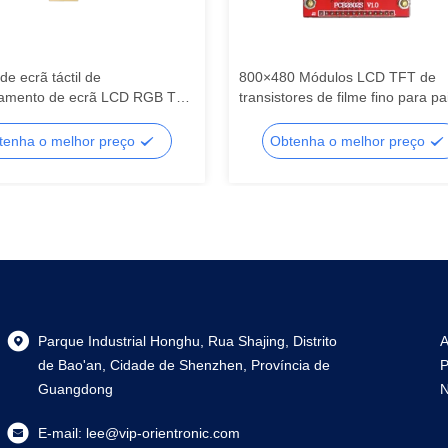
e ecrã táctil de
800×480 Módulos LCD TFT de
ramento de ecrã LCD RGB TFT
transistores de filme fino para pa
 médico para imagem, ecrã
de controlo HMI, ecrã LCD de
segmento, ecrã LCD de
segmento, ecrã LCD de segmen
tenha o melhor preço
Obtenha o melhor preço
to
Parque Industrial Honghu, Rua Shajing, Distrito
A
de Bao'an, Cidade de Shenzhen, Província de
P
Guangdong
N
E-mail:
lee@vip-orientronic.com