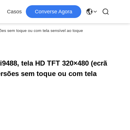
Casos
Converse Agora
sões sem toque ou com tela sensível ao toque
li9488, tela HD TFT 320×480 (ecrã
ersões sem toque ou com tela