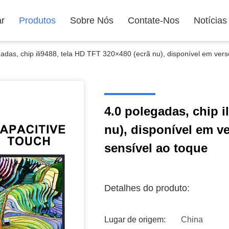
ar
Produtos
Sobre Nós
Contate-Nos
Notícias
gadas, chip ili9488, tela HD TFT 320×480 (ecrã nu), disponível em ver
4.0 polegadas, chip i
nu), disponível em v
sensível ao toque
Detalhes do produto:
Lugar de origem:
China