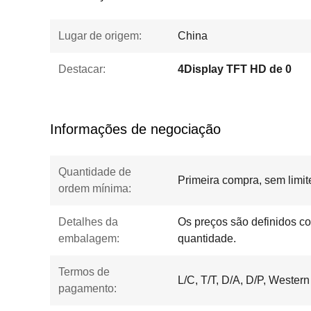
Lugar de origem:
China
Destacar:
4Display TFT HD de 0
Informações de negociação
Quantidade de
Primeira compra, sem limi
ordem mínima:
Detalhes da
Os preços são definidos c
embalagem:
quantidade.
Termos de
L/C, T/T, D/A, D/P, Wester
pagamento: