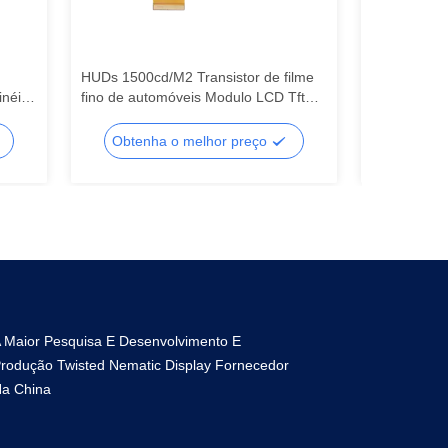
HUDs 1500cd/M2 Transistor de filme
Smartwatche
inéis
fino de automóveis Modulo LCD Tft
1.5x – 2x M
Para painéis de comando, ecrã LCD
Screen Educ
to
segmento, ecrã LCD segmento
segmento, l
Obtenha o melhor preço
Obtenh
 Maior Pesquisa E Desenvolvimento E
rodução Twisted Nematic Display Fornecedor
a China