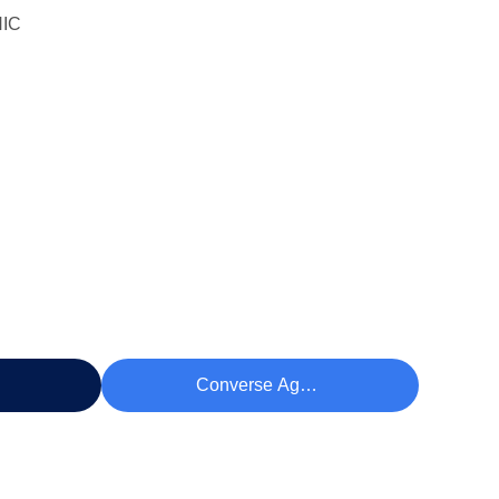
IC
eço
Converse Agora