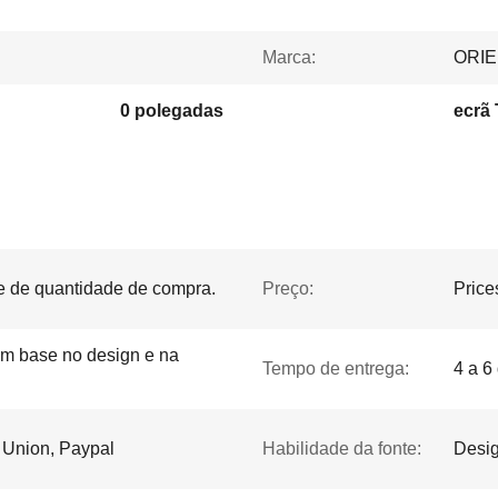
Marca:
ORI
0 polegadas
ecrã 
te de quantidade de compra.
Preço:
Price
om base no design e na
Tempo de entrega:
4 a 6
n Union, Paypal
Habilidade da fonte:
Desig