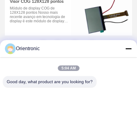
Visor COG 128X128 pontos
Módulo de display COG de
128X128 pontos Nosso mais
recente avanço em tecnologia de
display é este módulo de display
gráfico Chip-On-Glass (COG) de
alta confiabilidade, matriz de
pontos 128x128. Projetado para
aplicações onde espaço, consumo
de energia e confiabilidade são
1
2
críticos, este display ...
Orientronic
5:04 AM
Good day, what product are you looking for?
Shenzhen Orientronic Display Electronic Co.,
Ltd.
lee@vip-orientronic.com
0086-13714858283