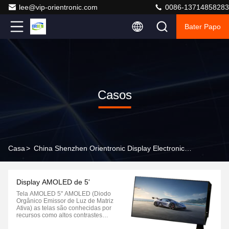
lee@vip-orientronic.com
0086-13714858283
Bater Papo
Casos
Casa
>
China Shenzhen Orientronic Display Electronic Co., Ltd. Casos De Empresas
Display AMOLED de 5'
Tela AMOLED 5'' AMOLED (Diodo
Orgânico Emissor de Luz de Matriz
Ativa) as telas são conhecidas por
recursos como altos contrastes
com pretos verdadeiros, cores