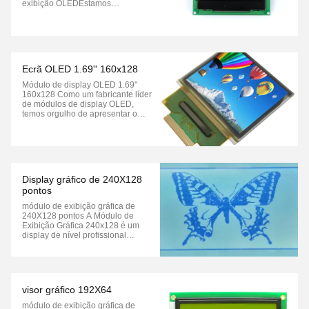
exibição OLEDEstamos
orgulhosos de apresentar o
nosso2Módulo OLED de 42
polegadas 128x64, uma solução
de exibição compacta e versátil
com qualidade e desempenho
superiores.e eficiência energética,
Ecrã OLED 1.69'' 160x128
tornando-o ideal para ind...
Módulo de display OLED 1.69''
160x128 Como um fabricante líder
de módulos de display OLED,
temos orgulho de apresentar o
módulo de display OLED de 1,69
polegadas 160x128, um display
compacto e de alta resolução
projetado para uma ampla gama
de aplicações. Combinando
tecnologia OLED de última
Display gráfico de 240X128
geração...
pontos
módulo de exibição gráfica de
240X128 pontos A Módulo de
Exibição Gráfica 240x128 é um
display de nível profissional
projetado para aplicações que
exigem visuais de alta resolução,
desempenho confiável e opções
de integração versáteis. Com sua
A resolução de 240x128 pixels, ele
visor gráfico 192X64
fornece gráficos e ...
módulo de exibição gráfica de