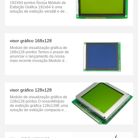
192X64 pontos Nossa Módulo de
Exibição Gráfica 192x64 é uma
solução de exibição versátil e de
alto desempenho projetada para
aplicações profissionais. Com uma
resolução de 192x64 pixels, ele
oferece visuais nítidos e
detalhados, tornando-o ideal para
indústrias como ...
visor gráfico 168x128
Modulo de visualização gráfica de
168x128 pontos Temos o prazer de
anunciar o lançamento da nossa
mais recente inovação:Modulo de
exibição gráfica de 168x128
pixelsEste novo ecrã foi concebido
para proporcionar um
desempenho visual e fiabilidade
superiores para uma ampla gama
de aplicações ...
visor gráfico 128x128
Modulo de visualização gráfica de
128x128 pontos O nossoMódulo
de exibição gráfica 128x128É uma
solução de exibição compacta e
versátil concebida para várias
aplicações que exigem visuais de
alta qualidade e desempenho
eficiente.Gráficos monocromáticos
ou coloridos, tornando-o ideal para
indústrias ...