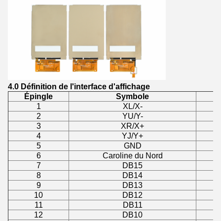
4.0 Définition de l'interface d'affichage
Épingle
Symbole
Ép
1
XL/X-
2
YU/Y-
3
XR/X+
4
YJ/Y+
5
GND
6
Caroline du Nord
7
DB15
8
DB14
9
DB13
10
DB12
11
DB11
12
DB10