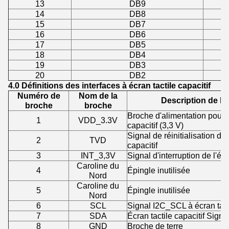
13
DB9
14
DB8
15
DB7
16
DB6
17
DB5
18
DB4
19
DB3
20
DB2
4.0 Définitions des interfaces à écran tactile capacitif
Numéro de
Nom de la
Description de la
broche
broche
Broche d'alimentation pour é
1
VDD_3.3V
capacitif (3,3 V)
Signal de réinitialisation de 
2
TVD
capacitif
3
INT_3,3V
Signal d'interruption de l'écr
Caroline du
4
Épingle inutilisée
Nord
Caroline du
5
Épingle inutilisée
Nord
6
SCL
Signal I2C_SCL à écran tacti
7
SDA
Écran tactile capacitif Sig
8
GND
Broche de terre