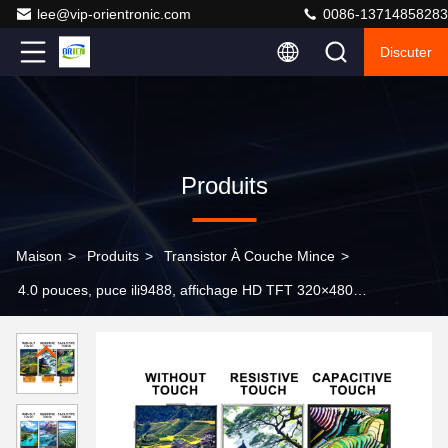
lee@vip-orientronic.com
0086-13714858283
Discuter
Produits
Maison
>
Produits
>
Transistor À Couche Mince
>
4.0 pouces, puce ili9488, affichage HD TFT 320×480
(écran nu), disponible en version sans contact ou avec
écran tactile