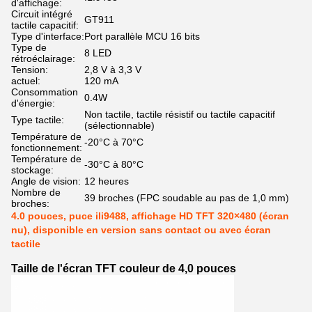
d'affichage:
Circuit intégré
GT911
tactile capacitif:
Type d'interface:
Port parallèle MCU 16 bits
Type de
8 LED
rétroéclairage:
Tension:
2,8 V à 3,3 V
actuel:
120 mA
Consommation
0.4W
d'énergie:
Non tactile, tactile résistif ou tactile capacitif
Type tactile:
(sélectionnable)
Température de
-20°C à 70°C
fonctionnement:
Température de
-30°C à 80°C
stockage:
Angle de vision:
12 heures
Nombre de
39 broches (FPC soudable au pas de 1,0 mm)
broches:
4.0 pouces, puce ili9488, affichage HD TFT 320×480 (écran
nu), disponible en version sans contact ou avec écran
tactile
Taille de l'écran TFT couleur de 4,0 pouces