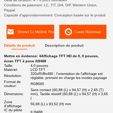
Délai de livraison: 4 ~ 6 jours ouvrables
Conditions de paiement: LC, T/T, D/A, D/P, Western Union,
Paypal
Capacité d'approvisionnement: Conception basée sur le produit
Obtenez Le Meilleur Prix
Causez Maintenant
Détails de produit
Description de produit
Mettre en évidence:
4Affichage TFT HD de 0
,
0 pouces
,
écran TFT à puce ili9488
Taille:
4,0 pouces
Matériel:
LCD TFT
320xRVBx480 ; l'orientation de l'affichage est
Résolution:
réglable, prenant en charge les modes paysage
Format de
RGB565
couleur:
Sans contact (60,88 (L) x 94,57 (H) x 2,65 (T)
Dimensions:
mm), Tactile résistif (60,88 (L) x 94,57 (H) x 3,65
(
Zone
55,68 (L) x 83,52 (H) mm
d'affichage:
IC du pilote
ILI9488