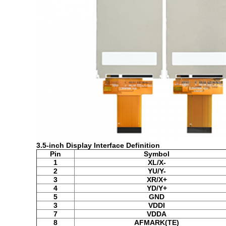
3.5-inch Display Interface Definition
Pin
Symbol
1
XL/X-
2
YU/Y-
3
XR/X+
4
YD/Y+
5
GND
3
VDDI
7
VDDA
8
AFMARK(TE)