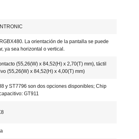
ENTRONIC
GBX480. La orientación de la pantalla se puede
r, ya sea horizontal o vertical.
ontacto (55,26(W) x 84,52(H) x 2,70(T) mm), táctil
tivo (55,26(W) x 84,52(H) x 4,00(T) mm)
88 y ST7796 son dos opciones disponibles; Chip
l capacitivo: GT911
X8
a