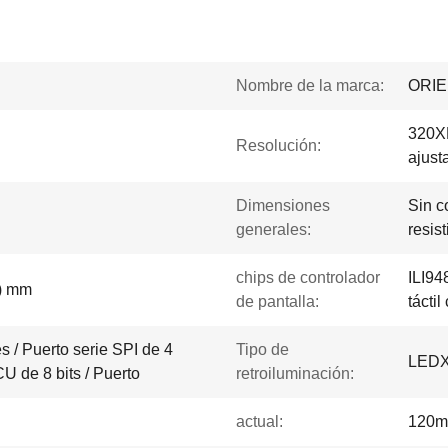
Nombre de la marca:
ORI
320XR
Resolución:
ajusta
Dimensiones
Sin c
generales:
resis
chips de controlador
ILI94
o) mm
de pantalla:
tácti
s / Puerto serie SPI de 4
Tipo de
LED
U de 8 bits / Puerto
retroiluminación:
actual:
120m