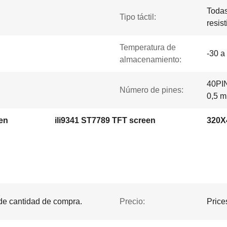
Todas
Tipo táctil:
resist
Temperatura de
-30 a
almacenamiento:
40PIN
Número de pines:
0,5 
een
ili9341 ST7789 TFT screen
320X4
 de cantidad de compra.
Precio:
Price