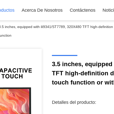
oductos
Acerca De Nosotros
Contáctenos
Notic
3.5 inches, equipped with ili9341/ST7789, 320X480 TFT high-definition d
function
3.5 inches, equipped
TFT high-definition d
touch function or wi
Detalles del producto: