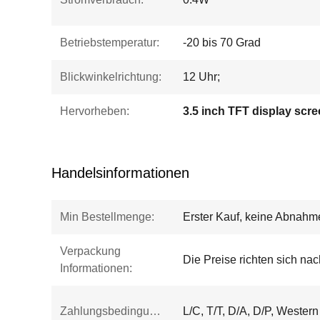
Betriebstemperatur:
-20 bis 70 Grad
Blickwinkelrichtung:
12 Uhr;
Hervorheben:
3.5 inch TFT display scr
Handelsinformationen
Min Bestellmenge:
Erster Kauf, keine Abna
Verpackung
Die Preise richten sich n
Informationen:
Zahlungsbedingungen:
L/C, T/T, D/A, D/P, Wester