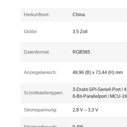
Herkunftsort:
China
Größe:
3.5 Zoll
Datenformat:
RGB565
Anzeigebereich:
48,96 (B) x 73,44 (H) mm
3-Draht-SPI-Seriell-Port / 
Schnittstellentypen:
8-Bit-Parallelport / MCU-16
Stromspannung:
2,8 V – 3,3 V
Stromverbrauch:
0.4W