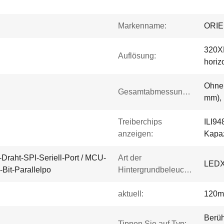
Markenname:
ORI
320X
Auflösung:
horiz
Ohne 
Gesamtabmessungen:
mm), 
Treiberchips
ILI94
anzeigen:
Kapaz
4-Draht-SPI-Seriell-Port / MCU-
Art der
LED
-Bit-Parallelpo
Hintergrundbeleuchtung:
aktuell:
120
Berüh
Tippen Sie auf Typ: