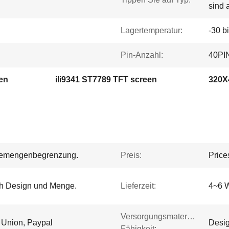
sind 
Lagertemperatur:
-30 b
Pin-Anzahl:
40PIN
een
ili9341 ST7789 TFT screen
320X4
hmemengenbegrenzung.
Preis:
Price
ach Design und Menge.
Lieferzeit:
4~6 
Versorgungsmaterial-
n Union, Paypal
Desig
Fähigkeit: