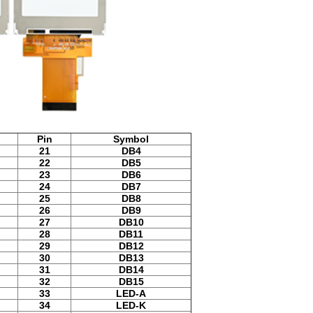
Pin
Symbol
21
DB4
22
DB5
23
DB6
24
DB7
25
DB8
26
DB9
27
DB10
28
DB11
29
DB12
30
DB13
31
DB14
32
DB15
33
LED-A
34
LED-K