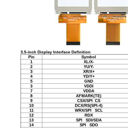
3.5-inch Display Interface Definition
Pin
Symbol
1
XL/X-
2
YU/Y-
3
XR/X+
4
YD/Y+
5
GND
3
VDDI
7
VDDA
8
AFMARK(TE)
9
CSX/SPI CS
10
DCX/RS(SPI-4)
11
WRX/SPI SCL
12
RDX
13
SPI SDI/SDA
14
SPI SDO