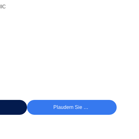
IC
reis
Plaudern Sie Jetzt