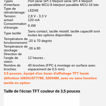
Types
Port série SPI 3 fils/port série SPI 4 fils/port
d'interface:
parallèle MCU-8 bits/port parallèle MCU-16 bits
Type de
LEDX8
rétroéclairage:
Tension:
2,8 V - 3,3 V
actuel:
120 mA
Consommation
0.4W
d'énergie:
Sans contact, tactile résistif, tactile capacitif sont
Type tactile:
toutes les options disponibles
Température de
-20 à 70 degrés
fonctionnement:
Température de
-30 à 80
stockage:
Direction de
l'angle de
12 heures ;
vision:
Nombre de
40 broches (FPC à montage en surface avec
broches:
espacement de 0,5 mm)
3.5 pouces, équipé d'un écran d'affichage TFT haute
définition ili9341/ST7789, 320X480, avec ou sans fonction
tactile en option
Taille de l'écran TFT couleur de 3,5 pouces