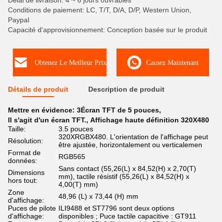
Délai de livraison: 4 ~ 6 jours ouvrables
Conditions de paiement: LC, T/T, D/A, D/P, Western Union,
Paypal
Capacité d'approvisionnement: Conception basée sur le produit
Obtenez Le Meilleur Prix
Causez Maintenant
Détails de produit
Description de produit
Mettre en évidence:
3Écran TFT de 5 pouces
,
Il s'agit d'un écran TFT.
,
Affichage haute définition 320X480
Taille:
3.5 pouces
320XRGBX480. L'orientation de l'affichage peut
Résolution:
être ajustée, horizontalement ou verticalemen
Format de
RGB565
données:
Sans contact (55,26(L) x 84,52(H) x 2,70(T)
Dimensions
mm), tactile résistif (55,26(L) x 84,52(H) x
hors tout:
4,00(T) mm)
Zone
48,96 (L) x 73,44 (H) mm
d'affichage:
Puces de pilote
ILI9488 et ST7796 sont deux options
d'affichage:
disponibles ; Puce tactile capacitive : GT911