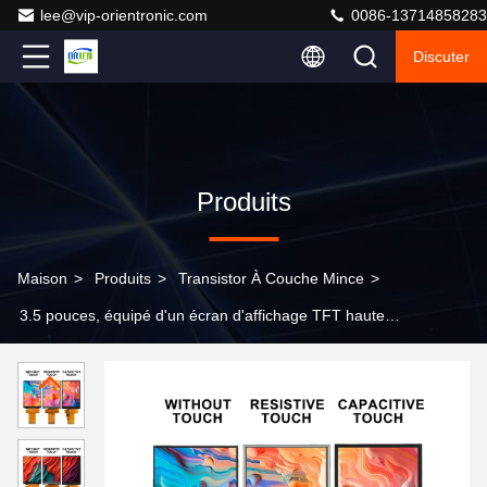
lee@vip-orientronic.com
0086-13714858283
Discuter
Produits
Maison
>
Produits
>
Transistor À Couche Mince
>
3.5 pouces, équipé d'un écran d'affichage TFT haute
définition ili9341/ST7789, 320X480, avec ou sans
fonction tactile en option