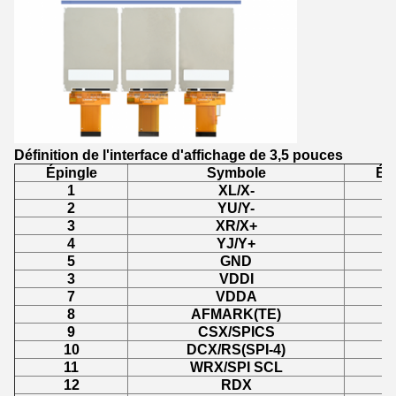
Définition de l'interface d'affichage de 3,5 pouces
Épingle
Symbole
Ép
1
XL/X-
2
YU/Y-
3
XR/X+
4
YJ/Y+
5
GND
3
VDDI
7
VDDA
8
AFMARK(TE)
9
CSX/SPICS
10
DCX/RS(SPI-4)
11
WRX/SPI SCL
12
RDX