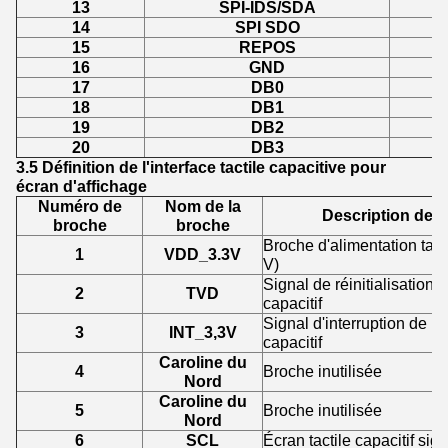
13
SPI-IDS/SDA
14
SPI SDO
15
REPOS
16
GND
17
DB0
18
DB1
19
DB2
20
DB3
3.5 Définition de l'interface tactile capacitive pour
écran d'affichage
Numéro de
Nom de la
Description de l
broche
broche
Broche d'alimentation tacti
1
VDD_3.3V
V)
Signal de réinitialisation d
2
TVD
capacitif
Signal d'interruption de l'é
3
INT_3,3V
capacitif
Caroline du
4
Broche inutilisée
Nord
Caroline du
5
Broche inutilisée
Nord
6
SCL
Écran tactile capacitif si