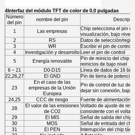
4Interfaz del módulo TFT de color de 0,0 pulgadas
Número
nombre del pin
Descripció
del pin
Chip selecciona el pin de
1
Las empresas
visualización, bajo nivel 
2
RS
Datos de selección/regist
3
WR
Escribir el pin de control
4
Investigación y desarrollo
Leer el pin de control
Pin de reinicio del chip d
5
Energía renovable
reinicios de bajo nivel
6 ~ 21
D0-D15
Línea de datos de 16 bits
22,26,27
El GND
Pin de tierra de potencia
En el caso de las
Pin de control de luz de 
23
empresas de la Unión
dejar sin conexión, bajo 
Europea
24,25
CCC de riesgo
Fuente de alimentación 
El valor de las emisiones
Voltado de ajuste de retr
28
de CO2
consistente con el voltaje
29
El MIS
Señal de salida del chip t
30
MOS
Señal de entrada del chip 
31
El PEN
Interrupción del chip táctil