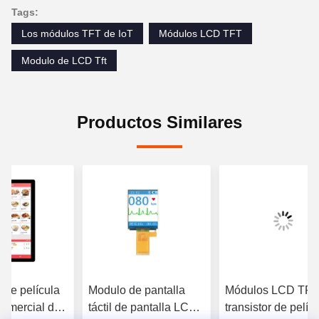
Tags:
Los módulos TFT de IoT
Módulos LCD TFT
Modulo de LCD Tft
Productos Similares
r de película
Modulo de pantalla
Módulos LCD TFT
comercial de
táctil de pantalla LCD
transistor de pelíc