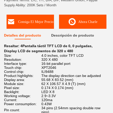
Payment Terms: L/C, T/T, D/A, D/P, Western Union, Paypal
Supply Ability: 200K Sets / Month
Consiga El Mejor Precio
Ahora Charle
Detalles del producto
Descripción de producto
Resaltar:
4Pantalla táctil TFT LCD de 0
,
0 pulgadas
,
Display LCD de segmentos de 320 x 480
Size:
4.0 inches, color TFT LCD
Resolution:
320 X 480
Interface type:
16-bit parallel port
Touch chip:
XPT2046
Control chip:
ILI9488
Product highlights:
The display direction can be adjusted
Display area:
55.68 X 83.52 (mm)
Module size:
62 X 106.57 X 4.9 (T) (mm)
Pixel size:
0.174 X 0.174 (mm)
Backlight:
LED X 8
Working voltage:
2.9~3.3V
Current:
120ma
Power consumption:
0.43W
34 pins (2.54mm spacing double row
Pin count:
pins)