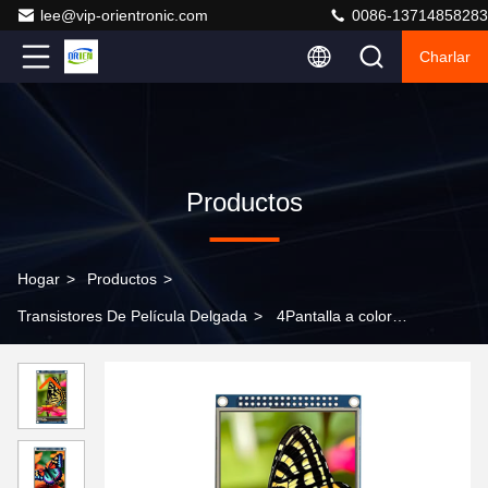
lee@vip-orientronic.com
0086-13714858283
Charlar
Productos
Hogar
>
Productos
>
Transistores De Película Delgada
>
4Pantalla a color
con capacidad táctil de 0,0 pulgadas con un módulo
LCD TFT de 320 x 480, utilizando el chip ILI9488,
pantalla LCD segmentada, segmento LCD