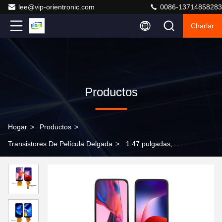
lee@vip-orientronic.com
0086-13714858283
Charlar
Productos
Hogar
>
Productos
>
Transistores De Película Delgada
>
1.47 pulgadas,
impulsado por ST7789, con una pantalla TFT de
resolución 172*320. Pantalla desnuda opcional o módulo
de interfaz SPI