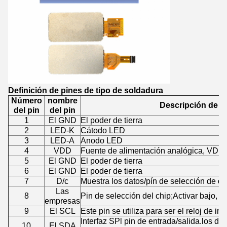
Definición de pines de tipo de soldadura
Número
nombre
Descripción de la
del pin
del pin
1
El GND
El poder de tierra
2
LED-K
Cátodo LED
3
LED-A
Anodo LED
4
VDD
Fuente de alimentación analógica, VDD
5
El GND
El poder de tierra
6
El GND
El poder de tierra
7
D/c
Muestra los datos/pín de selección de 
Las
8
Pin de selección del chip;Activar bajo, de
empresas
9
El SCL
Este pin se utiliza para ser el reloj de int
Interfaz SPl pin de entrada/salida.los dat
10
El SDA