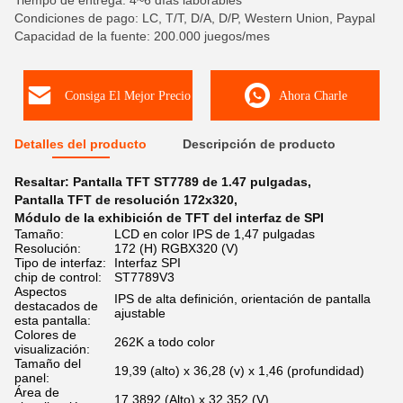
Tiempo de entrega: 4~6 días laborables
Condiciones de pago: LC, T/T, D/A, D/P, Western Union, Paypal
Capacidad de la fuente: 200.000 juegos/mes
Consiga El Mejor Precio
Ahora Charle
Detalles del producto
Descripción de producto
Resaltar:
Pantalla TFT ST7789 de 1.47 pulgadas
,
Pantalla TFT de resolución 172x320
,
Módulo de la exhibición de TFT del interfaz de SPI
Tamaño:
LCD en color IPS de 1,47 pulgadas
Resolución:
172 (H) RGBX320 (V)
Tipo de interfaz:
Interfaz SPI
chip de control:
ST7789V3
Aspectos
IPS de alta definición, orientación de pantalla
destacados de
ajustable
esta pantalla:
Colores de
262K a todo color
visualización:
Tamaño del
19,39 (alto) x 36,28 (v) x 1,46 (profundidad)
panel:
Área de
17,3892 (Alto) x 32,352 (V)