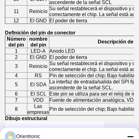
ascendente de la señal SCL
Su señal restablecerá el dispositivo y de
11
Reinicio
correctamente el chip. La señal está acti
12
El GND
El poder de tierra
Definición del pin de conector
Número
nombre
Descripción de la
del pin
del pin
1
LED-A
Anodo LED
2
El GND
El poder de tierra
Su señal restablecerá el dispositivo y de
3
Reinicio
correctamente el chip. La señal está acti
4
RS
Pin de selección del chip; Bajo habilitar, 
La interfaz de entrada/salida del SPl fija
5
El SDA
ascendente de la señal SCL.
6
El SCL
Este pin se utiliza para ser el reloj de int
7
VDD
Fuente de alimentación analógica, VDD
Las
8
Pin de selección del chip; Bajo habilitar, 
empresas
Dibujo estructural
Orientronic