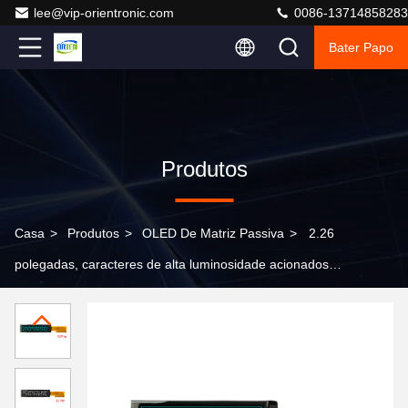
lee@vip-orientronic.com
0086-13714858283
Bater Papo
Produtos
Casa
>
Produtos
>
OLED De Matriz Passiva
>
2.26
polegadas, caracteres de alta luminosidade acionados
por SSD1311, disponíveis como painel ou módulo nu,
display de caracteres OLED