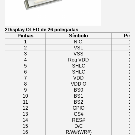
2Display OLED de 26 polegadas
Pinhas
Símbolo
Pinh
1
N.C.
18
2
VSL
19
3
VSS
20
4
Reg VDD
21
5
SHLC
22
6
SHLC
23
7
VDD
24
8
VDDIO
25
9
BS0
26
10
BS1
27
11
BS2
28
12
GPIO
29
13
CS#
30
14
RES#
31
15
D/C
32
16
R/W#(WR#)
33