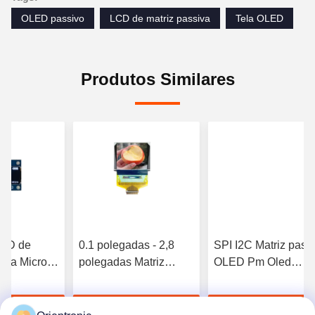
OLED passivo
LCD de matriz passiva
Tela OLED
Produtos Similares
LED de
0.1 polegadas - 2,8
SPI I2C Matriz pass
siva Micro
polegadas Matriz
OLED Pm Oled
,1
passiva OLED Wide
Display OLED IoT
- 2
Temp Custom 4k
Médico, Display LC
ha o melhor
Obtenha o melhor
Obtenha o melh
SPI I2C
OLED Monitor 10 -
segmento, segment