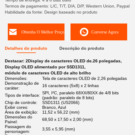
Tempo de entrega: 4 a 6 dias úteis
Termos de pagamento: L/C, T/T, D/A, D/P, Western Union, Paypal
Habilidade da fonte: Design baseado no produto
Obtenha O Melhor Preço
Converse Agora
Detalhes do produto
Descrição do produto
Destacar:
2Display de caracteres OLED de.26 polegadas
,
Display OLED alimentado por SSD1311
,
módulo de caracteres OLED de alto brilho
Dimensões:
Tela de caracteres OLED de 2,26 polegadas
Demonstração de
16 caracteres (5x8) x 2 linhas
caráter:
SPI, I²C, paralelo 68XX/80XX de 4/8 bits
Tipos de interface:
(padrão: paralelo de 8 bits)
Chip de controle:
SSD1311 (US2066)
Exibir cores:
Branco, Azul
Área de exibição:
11,52 x 56,22 (mm)
Dimensões do
68,50 x 17,50 x 2,00 (mm)
Painel:
Passagem do
3,55 x 5,95 (mm)
personagem: