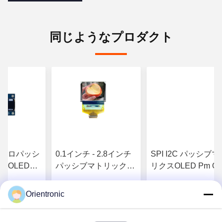
同じようなプロダクト
クロパッシ
0.1インチ - 2.8インチ
SPI I2C パッシブマ
スOLEDデ
パッシブマトリックス
リクスOLED Pm Ol
0.1インチ -
OLED ワイドテンプ カ
医療用IoT OLEDデ
I I2C 医療
スタム 4k OLED モニ
スプレイ、セグメン
Orientronic
問い合わせ
お問い合わせ
お問い合わ
け、セグメン
ター 10 - 2000 Cd/M2,
LCDディスプレイ
ィスプレイ、
セグメント lcd ディス
グメントLCD