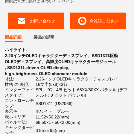
供給の能力: 製品に基づいたデザイン
お問い合わせ
今雑談しなさい
製品詳細
製品の説明
ハイライト:
2.26インチOLEDキャラクターディスプレイ、SSD1311駆動
OLEDディスプレイ、高輝度OLEDキャラクターモジュール
,
SSD1311-driven OLED display
,
high-brightness OLED character module
寸法:
2.26インチOLEDキャラクターディスプレイ
性格 の 表現:
16文字(5x8)×2行
インターフェイ
SPI、I²C、4/8 ビット 68XX/80XX パラレル (デフ
スタイプ:
ォルト: 8 ビット パラレル)
コントロールチ
SSD1311 (US2066)
ップ:
表示色:
ホワイト、ブルー
表示エリア:
11.52×56.22(mm)
パネル寸法:
68.50×17.50×2.00(mm)
キャラクターピ
3.55×5.95(mm)
ッチ: