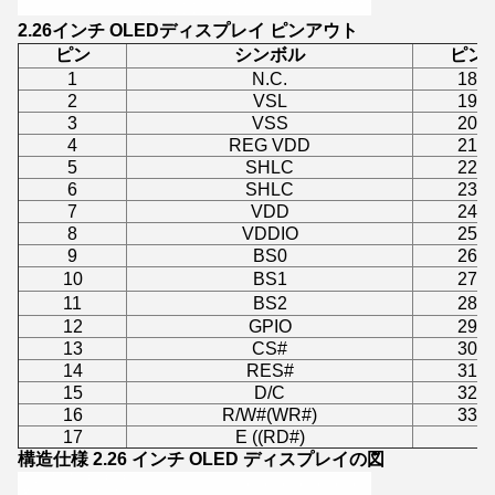
2.26インチ OLEDディスプレイ ピンアウト
ピン
シンボル
ピン
1
N.C.
18
2
VSL
19
3
VSS
20
4
REG VDD
21
5
SHLC
22
6
SHLC
23
7
VDD
24
8
VDDIO
25
9
BS0
26
10
BS1
27
11
BS2
28
12
GPIO
29
13
CS#
30
14
RES#
31
15
D/C
32
16
R/W#(WR#)
33
17
E ((RD#)
構造仕様 2.26 インチ OLED ディスプレイの図