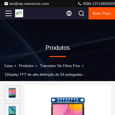
lee@vip-orientronic.com
0086-13714858283
Bater Papo
Produtos
Casa
>
Produtos
>
Transistor De Filme Fino
>
1Display TFT de alta definição de 54 polegadas
240x240 st7789, Display LCD de segmento, segmento
LCD