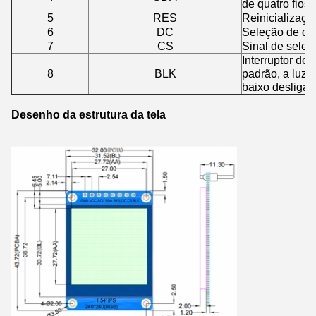
de quatro fios
5
RES
Reinicializaçã
6
DC
Seleção de d
7
CS
Sinal de seleç
Interruptor de 
8
BLK
padrão, a luz 
baixo desligar
Desenho da estrutura da tela