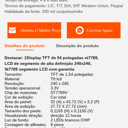
Tempo de entrega: 4 a 6 dias úteis
Termos de pagamento: L/C, T/T, D/A, D/P, Western Union, Paypal
Habilidade da fonte: 200 mil conjuntos/mês
Obtenha O Melhor Preço
Converse Agora
Detalhes do produto
Descrição do produto
Destacar:
1Display TFT de 54 polegadas st7789
,
LCD de segmento de alta definição 240x240
,
St7789 segmento LCD com garantia
Tamanho:
TFT de 1,54 polegadas
Material:
Tft lcd
Resolução:
240 x 240
Tensão operacional:
3,3V
Chip de motorista:
ST7789V
Cor de exibição:
Cor total
Área do painel:
32 (A) x 43,72 (V) x 3,2 (P)
Área de exibição:
27,72 X 27,72 (mm)
Tamanho dos pixels:
0,1155 (H) x 0,1155 (V)
Visualizando direção:
direção 12 horas
Luz de fundo:
2 LEDs brancos CHIP
Contagem de alfinetes:
8 pinos