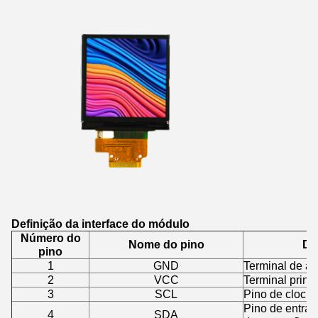
Definição da interface do módulo
Número do
Nome do pino
De
pino
1
GND
Terminal de at
2
VCC
Terminal princ
3
SCL
Pino de clock s
Pino de entrad
4
SDA