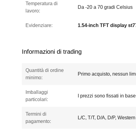
Temperatura di
Da -20 a 70 gradi Celsius
lavoro:
Evidenziare:
1.54-inch TFT display st
Informazioni di trading
Quantità di ordine
Primo acquisto, nessun limi
minimo:
Imballaggi
I prezzi sono fissati in base
particolari:
Termini di
L/C, T/T, D/A, D/P, Wester
pagamento: