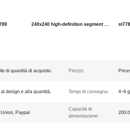
7789
240x240 high-definition segment LCD
st77
te di quantità di acquisto.
Prezzo:
Price
 al design e alla quantità.
Tempi di consegna:
4~6 gi
Capacità di
n Union, Paypal
200.0
alimentazione: