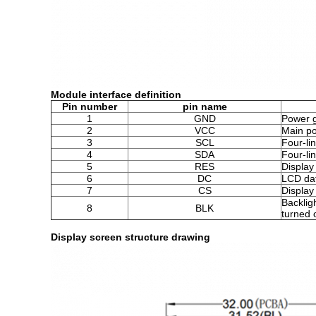
Module interface definition
Pin number
pin name
1
GND
Power g
2
VCC
Main po
3
SCL
Four-lin
4
SDA
Four-lin
5
RES
Display
6
DC
LCD da
7
CS
Display
Backligh
8
BLK
turned o
Display screen structure drawing