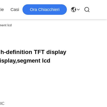
zie
Casi
Ora Chiacchieri
ment lcd
h-definition TFT display
isplay,segment lcd
IC