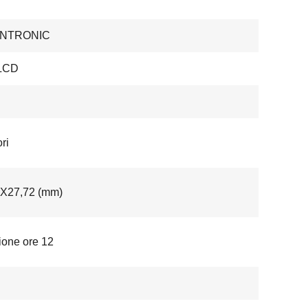
ENTRONIC
LCD
ri
2X27,72 (mm)
ione ore 12