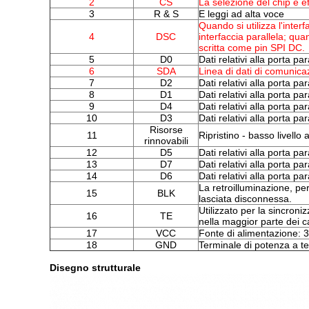
2
CS
La selezione del chip è ef
3
R & S
E leggi ad alta voce
Quando si utilizza l'inter
4
DSC
interfaccia parallela; qua
scritta come pin SPI DC.
5
D0
Dati relativi alla porta pa
6
SDA
Linea di dati di comunica
7
D2
Dati relativi alla porta pa
8
D1
Dati relativi alla porta pa
9
D4
Dati relativi alla porta pa
10
D3
Dati relativi alla porta pa
Risorse
11
Ripristino - basso livello a
rinnovabili
12
D5
Dati relativi alla porta pa
13
D7
Dati relativi alla porta pa
14
D6
Dati relativi alla porta pa
La retroilluminazione, pe
15
BLK
lasciata disconnessa.
Utilizzato per la sincron
16
TE
nella maggior parte dei c
17
VCC
Fonte di alimentazione: 3
18
GND
Terminale di potenza a te
Disegno strutturale