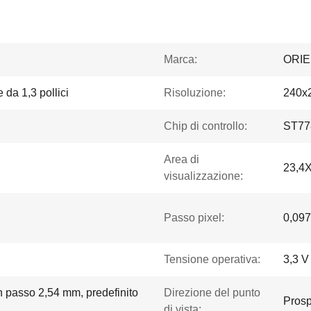
Marca:
ORI
 da 1,3 pollici
Risoluzione:
240x
Chip di controllo:
ST77
Area di
23,4
visualizzazione:
Passo pixel:
0,097
Tensione operativa:
3,3 V
on passo 2,54 mm, predefinito
Direzione del punto
Prosp
di vista: