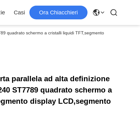
zie
Casi
Ora Chiacchieri
7789 quadrato schermo a cristalli liquidi TFT,segmento
rta parallela ad alta definizione
x240 ST7789 quadrato schermo a
T,segmento display LCD,segmento