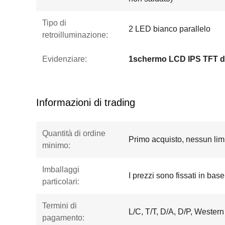
Tipo di
2 LED bianco parallelo
retroilluminazione:
Evidenziare:
1schermo LCD IPS TFT d
Informazioni di trading
Quantità di ordine
Primo acquisto, nessun limi
minimo:
Imballaggi
I prezzi sono fissati in base
particolari:
Termini di
L/C, T/T, D/A, D/P, Wester
pagamento: