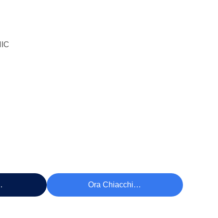
IC
ezzo
Ora Chiacchieri