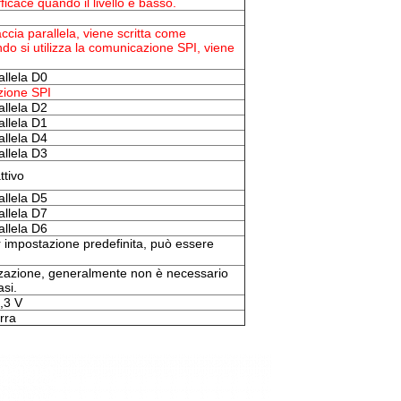
ficace quando il livello è basso.
faccia parallela, viene scritta come
ndo si utilizza la comunicazione SPI, viene
rallela D0
zione SPI
rallela D2
rallela D1
rallela D4
rallela D3
ttivo
rallela D5
rallela D7
rallela D6
r impostazione predefinita, può essere
izzazione, generalmente non è necessario
asi.
,3 V
rra