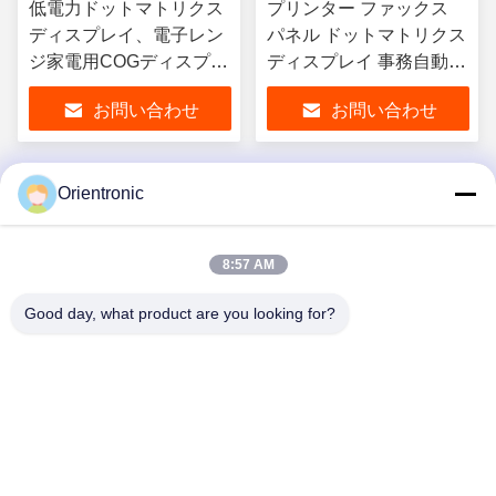
低電力ドットマトリクス
プリンター ファックス
ディスプレイ、電子レン
パネル ドットマトリクス
ジ家電用COGディスプレ
ディスプレイ 事務自動化
イ、50cd/m2、セグメン
Cog Lcd ディスプレイ
お問い合わせ
お問い合わせ
トLCDディスプレイ、セ
100cd/m2、セグメント
グメントLCD
LCDディスプレイ、セグ
メントLCD
Orientronic
1
8:57 AM
Good day, what product are you looking for?
Shenzhen Orientronic Display Electronic Co.,
Ltd.
lee@vip-orientronic.com
0086-13714858283