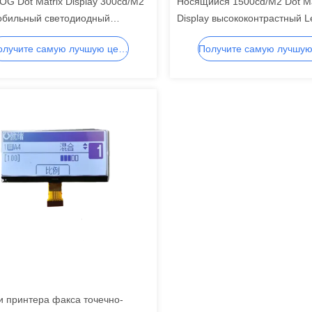
G Dot Matrix Display 300cd/M2
Носящийся 1500cd/M2 Dot Ma
обильный светодиодный
Display высококонтрастный L
ный дисплей для навигации,
Matrix Display для смарт-
Получите самую лучшую цену
нтный ЖК-дисплей, сегментный
часов,сегмента LCD дисплея
сплей
LCD
 принтера факса точечно-