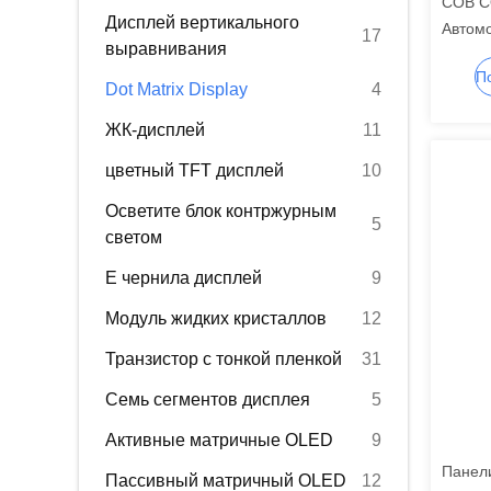
COB CO
Дисплей вертикального
Автом
17
выравнивания
матрич
сегме
Dot Matrix Display
4
ЖК-ди
ЖК-дисплей
11
цветный TFT дисплей
10
Осветите блок контржурным
5
светом
E чернила дисплей
9
Модуль жидких кристаллов
12
Транзистор с тонкой пленкой
31
Семь сегментов дисплея
5
Активные матричные OLED
9
Панели
Пассивный матричный OLED
12