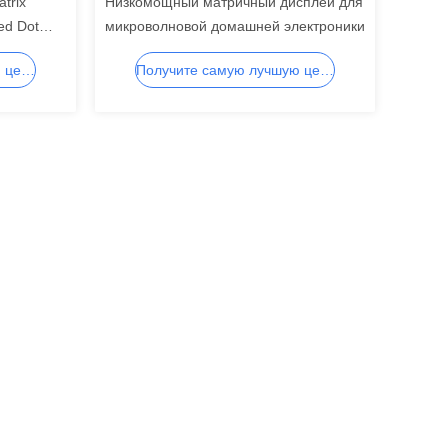
trix
Низкомощный матричный дисплей для
ed Dot
микроволновой домашней электроники
Получите самую лучшую цену
Получите самую лучшую цену
,сегмента