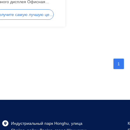
чного дисплея Офисная
атизация Cog ЖК-дисплей 100
Получите самую лучшую цену
 сегментный ЖК-дисплей,
нтный ЖК-дисплей
1
Индустриальный парк Honghu, улица
К