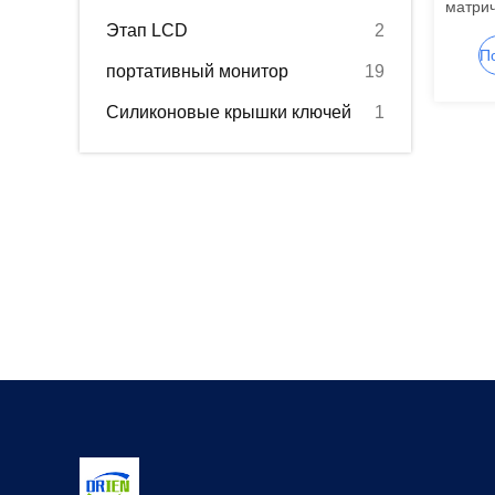
матри
Этап LCD
2
автом
кд/м2,
портативный монитор
19
сегме
Силиконовые крышки ключей
1