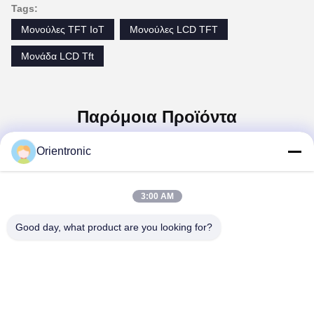
Tags:
Μονούλες TFT IoT
Μονούλες LCD TFT
Μονάδα LCD Tft
Παρόμοια Προϊόντα
Orientronic
3:00 AM
Good day, what product are you looking for?
 Ψηφιακή
Ιατρικής ποιότητας
800×480 Μοδούλε
Thin Film
RGB TFT LCD οθόνη
TFT LCD Thin Fil