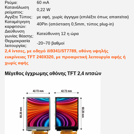
Ρεύμα:
60 mA
Κατανάλωση
0,22 W
ρεύματος:
Αγγίξτε Τύπος:
με αφή, χωρίς άγγιγμα (επιλέξτε όπως απαιτείται)
Καταμέτρηση
40Pin (απόσταση 0,5mm, τύπος plug-in)
καρφιτσών:
Διεύθυνση
Κατεύθυνση 12 η ώρα
γωνίας θέασης:
Θερμοκρασία
-20~70 βαθμοί
λειτουργίας:
2,4 ίντσες, με οδηγό ili9341/ST7789, οθόνη υψηλής
ευκρίνειας TFT 240X320, με προαιρετική λειτουργία αφής ή
χωρίς αφής
Μέγεθος έγχρωμης οθόνης TFT 2,4 ιντσών