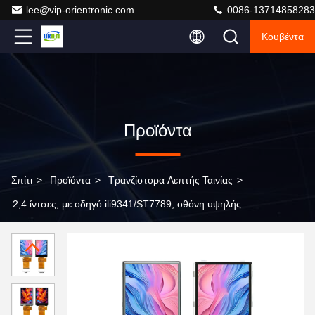
lee@vip-orientronic.com
0086-13714858283
Κουβέντα
Προϊόντα
Σπίτι
>
Προϊόντα
>
Τρανζίστορα Λεπτής Ταινίας
>
2,4 ίντσες, με οδηγό ili9341/ST7789, οθόνη υψηλής
ευκρίνειας TFT 240X320, με προαιρετική λειτουργία αφής
ή χωρίς αφής