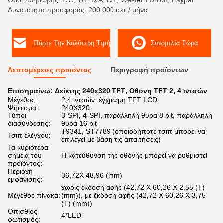
Όροι πληρωμής: L/C, T/T, D/A, D/P, Western Union, Paypal
Δυνατότητα προσφοράς: 200.000 σετ / μήνα
Πάρτε Την Καλύτερη Τιμή
Συνομιλία Τώρα
Λεπτομέρειες προιόντος
Περιγραφή προϊόντων
Επισημαίνω:
Δείκτης 240x320 TFT
,
Οθόνη TFT 2
,
4 ιντσών
Μέγεθος:
2,4 ιντσών, έγχρωμη TFT LCD
Ψήφισμα:
240X320
Τύποι
3-SPI, 4-SPI, παράλληλη θύρα 8 bit, παράλληλη
διασύνδεσης:
θύρα 16 bit
ili9341, ST7789 (οποιοδήποτε τσιπ μπορεί να
Τσιπ ελέγχου:
επιλεγεί με βάση τις απαιτήσεις)
Τα κυριότερα
σημεία του
Η κατεύθυνση της οθόνης μπορεί να ρυθμιστεί
προϊόντος:
Περιοχή
36,72X 48,96 (mm)
εμφάνισης:
χωρίς έκδοση αφής (42,72 X 60,26 X 2,55 (T)
Μέγεθος πίνακα:
(mm)), με έκδοση αφής (42,72 X 60,26 X 3,75
(T) (mm))
Οπίσθιος
4*LED
φωτισμός: