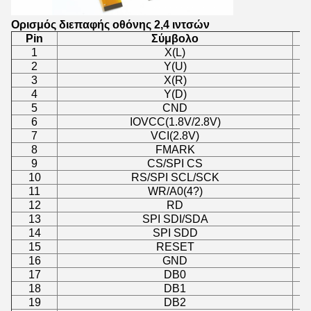
Ορισμός διεπαφής οθόνης 2,4 ιντσών
Pin
Σύμβολο
1
X(L)
2
Y(U)
3
X(R)
4
Y(D)
5
CND
6
IOVCC(1.8V/2.8V)
7
VCI(2.8V)
8
FMARK
9
CS/SPI CS
10
RS/SPI SCL/SCK
11
WR/A0(4?)
12
RD
13
SPI SDI/SDA
14
SPI SDD
15
RESET
16
GND
17
DB0
18
DB1
19
DB2