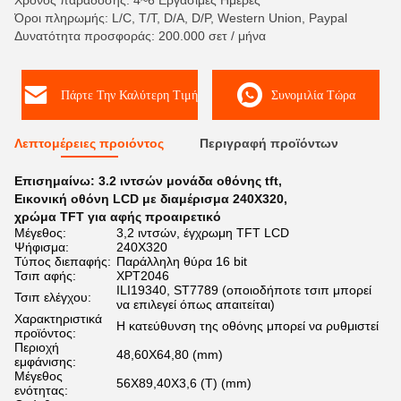
Χρόνος παράδοσης: 4~6 Εργάσιμες Ημέρες
Όροι πληρωμής: L/C, T/T, D/A, D/P, Western Union, Paypal
Δυνατότητα προσφοράς: 200.000 σετ / μήνα
Πάρτε Την Καλύτερη Τιμή
Συνομιλία Τώρα
Λεπτομέρειες προιόντος
Περιγραφή προϊόντων
Επισημαίνω:
3.2 ιντσών μονάδα οθόνης tft
,
Εικονική οθόνη LCD με διαμέρισμα 240X320
,
χρώμα TFT για αφής προαιρετικό
Μέγεθος:
3,2 ιντσών, έγχρωμη TFT LCD
Ψήφισμα:
240X320
Τύπος διεπαφής:
Παράλληλη θύρα 16 bit
Τσιπ αφής:
XPT2046
ILI19340, ST7789 (οποιοδήποτε τσιπ μπορεί
Τσιπ ελέγχου:
να επιλεγεί όπως απαιτείται)
Χαρακτηριστικά
Η κατεύθυνση της οθόνης μπορεί να ρυθμιστεί
προϊόντος:
Περιοχή
48,60X64,80 (mm)
εμφάνισης:
Μέγεθος
56X89,40X3,6 (T) (mm)
ενότητας: