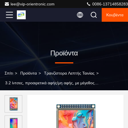
lee@vip-orientronic.com
0086-13714858283
Κουβέντα
Προϊόντα
Σπίτι
>
Προϊόντα
>
Τρανζίστορα Λεπτής Ταινίας
>
3.2 ίντσες, προαιρετικά αφής/μη αφής, με μέγεθος
240×320, έγχρωμη μονάδα οθόνης TFT, οθόνη LCD
τμήματος, οθόνη LCD τμήματος