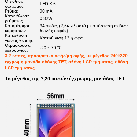
Οπίσθιος
LED X 6
φωτισμός:
Ρεύμα:
90 mA
Κατανάλωση
0,32W
ρεύματος:
Καταμέτρηση
34 ακίδες (2,54 χιλιοστά με απόσταση ακίδων
καρφιτσών:
διπλής σειράς)
Κατεύθυνση
Κατεύθυνση 12 η ώρα
γωνίας θέασης:
Θερμοκρασία
-20 ~ 70 ℃
λειτουργίας:
3.2 ίντσες, προαιρετικά αφής/μη αφής, με μέγεθος 240×320,
έγχρωμη μονάδα οθόνης TFT, οθόνη LCD τμήματος, οθόνη
LCD τμήματος
Το μέγεθος της 3,20 ιντσών έγχρωμης μονάδας TFT