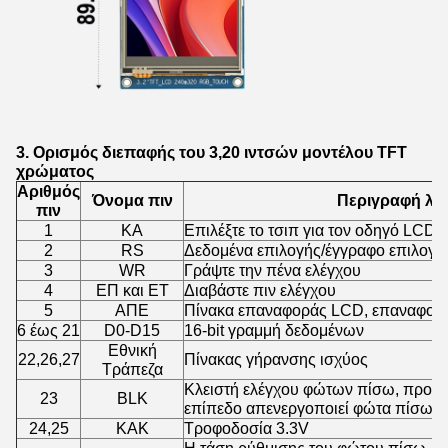
3. Ορισμός διεπαφής του 3,20 ιντσών μοντέλου TFT
χρώματος
Αριθμός
Όνομα πιν
Περιγραφή λει
πιν
1
ΚΑ
Επιλέξτε το τσιπ για τον οδηγό LCD,
2
RS
Δεδομένα επιλογής/έγγραφο επιλογή
3
WR
Γράψτε την πένα ελέγχου
4
ΕΠ και ΕΤ
Διαβάστε πιν ελέγχου
5
ΑΠΕ
Πίνακα επαναφοράς LCD, επαναφορ
6 έως 21
D0-D15
16-bit γραμμή δεδομένων
Εθνική
22,26,27
Πίνακας γήρανσης ισχύος
Τράπεζα
Κλειστή ελέγχου φώτων πίσω, προεπ
23
BLK
επίπεδο απενεργοποιεί φώτα πίσω
24,25
ΚΑΚ
Τροφοδοσία 3.3V