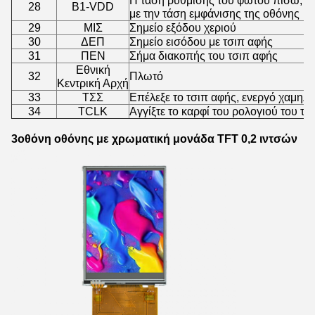
Η τάση ρύθμισης του φώτου πίσω, π
28
Β1-VDD
με την τάση εμφάνισης της οθόνης
29
ΜΙΣ
Σημείο εξόδου χεριού
30
ΔΕΠ
Σημείο εισόδου με τσιπ αφής
31
ΠΕΝ
Σήμα διακοπής του τσιπ αφής
Εθνική
32
Πλωτό
Κεντρική Αρχή
33
ΤΣΣ
Επέλεξε το τσιπ αφής, ενεργό χαμηλ
34
TCLK
Αγγίξτε το καρφί του ρολογιού του τσ
3οθόνη οθόνης με χρωματική μονάδα TFT 0,2 ιντσών