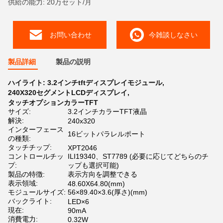
供給の能力: 20万セット/月
お問い合わせ
今雑談しなさい
製品詳細
製品の説明
ハイライト:
3.2インチtftディスプレイモジュール
,
240X320セグメントLCDディスプレイ
,
タッチオプションカラーTFT
サイズ:
3.2インチカラーTFT液晶
解決:
240x320
インターフェース
16ビットパラレルポート
の種類:
タッチチップ:
XPT2046
コントロールチッ
ILI19340、ST7789 (必要に応じてどちらのチ
プ:
ップも選択可能)
製品の特徴:
表示方向を調整できる
表示領域:
48.60X64.80(mm)
モジュールサイズ:
56×89.40×3.6(厚さ)(mm)
バックライト:
LED×6
現在:
90mA
消費電力:
0.32W