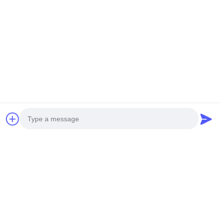
膜トランジス
医療グレードRGB
800×480 薄膜ト
タルサイネージ
TFT LCDディスプレイ
スタ TFT LCD 
タッチディスプ
モニタリングタッチス
ール HMI コント
ュール,セグメ
クリーンモジュール、
ルパネル,セグメ
問い合わせ
お問い合わせ
お問い合わ
Dディスプレ
イメージング用、セグ
LCD ディスプレイ
ント LCD
メントLCDディスプレ
グメント LCD
イ、セグメントLCD
Shenzhen Orientronic Display Electronic Co.,
Ltd.
lee@vip-orientronic.com
0086-13714858283
Photo
広東県深?? 市,バオアン地区,シャジング通り,ホンフ工業
Video Call
公園
Audio Call