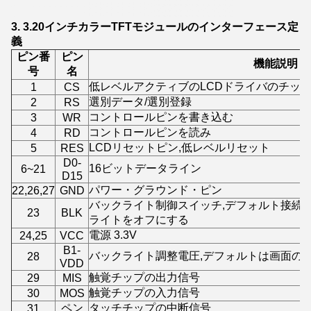
3. 3.20インチカラーTFTモジュールのインターフェース定
義
ピン番
ピン
機能説明
号
名
低レベルアクティブのLCDドライバのチッ
1
CS
選別データ/選別登録
2
RS
コントロールピンを書き込む
3
WR
コントロールピンを読み
4
RD
LCDリセットピン,低レベルリセット
5
RES
D0-
16ビットデータライン
6~21
D15
パワー・グラウンド・ピン
22,26,27
GND
バックライト制御スイッチ,デフォルト接続
23
BLK
ライトをオフにする
電源 3.3V
24,25
VCC
B1-
バックライト調整電圧,デフォルトは画面の
28
VDD
触覚チップの出力信号
29
MIS
触覚チップの入力信号
30
MOS
ペン
タッチチップの中断信号
31