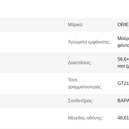
Μάρκα:
ORI
Μαύρο
Χρώματα εμφάνισης:
φόντο
56,6×
Διαστάσεις:
mm (μ
Τσιπ
GT2
γραμματοσειράς:
Συνδετήρας:
ΒΑΡΑ
Μέγεθος οθόνης:
48,61