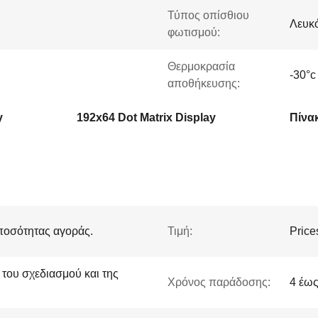
Τύπος οπίσθιου
Λευκό
φωτισμού:
Θερμοκρασία
-30°c
αποθήκευσης:
y
192x64 Dot Matrix Display
Πίνα
ποσότητας αγοράς.
Τιμή:
Price
ι του σχεδιασμού και της
Χρόνος παράδοσης:
4 έως