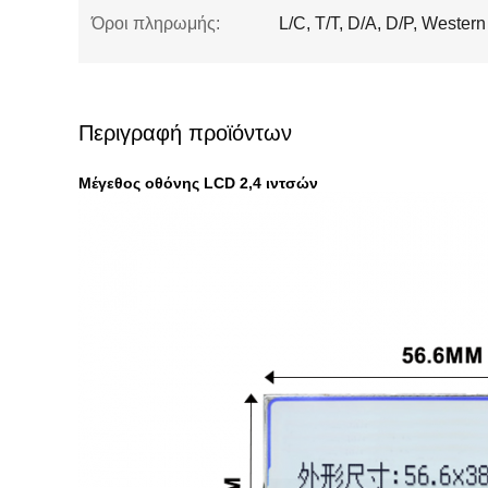
Όροι πληρωμής:
L/C, T/T, D/A, D/P, Wester
Περιγραφή προϊόντων
Μέγεθος οθόνης LCD 2,4 ιντσών