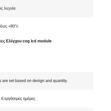
ς λυχνία
 έως +80°c
κες Ελέγχου cog lcd module
s are set based on design and quantity.
 6 εργάσιμες ημέρες