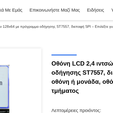
ικά Με Εμάς
Επικοινωνήστε Μαζί Μας
Ειδήσεις
ν 128x64 με πρόγραμμα οδήγησης ST7557, διεπαφή SPI – Επιλέξτε γ
Οθόνη LCD 2,4 ιντσ
οδήγησης ST7557, δι
οθόνη ή μονάδα, οθ
τμήματος
Λεπτομέρειες προιόντος: