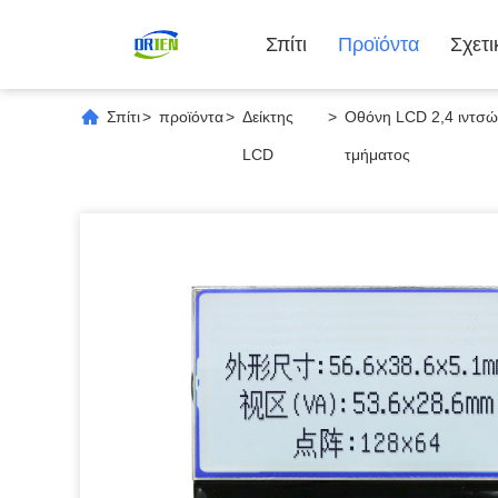
Σπίτι
Προϊόντα
Σχετ
Σπίτι
>
προϊόντα
>
Δείκτης
>
Οθόνη LCD 2,4 ιντσώ
LCD
τμήματος