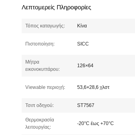
Λεπτομερείς Πληροφορίες
Τόπος καταγωγής:
Κίνα
Πιστοποίηση:
SICC
Μήτρα
126×64
εικονοκυττάρου:
Viewable περιοχή:
53,6×28,6 χλστ
Τσιπ οδηγού:
ST7567
Θερμοκρασία
-20°C έως +70°C
λειτουργίας: