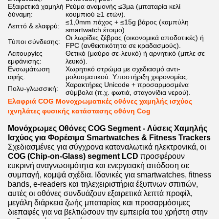
Εξαιρετικά χαμηλή
Ρεύμα αναμονής ≤3μa (μπαταρία κελί
δύναμη:
κουμπιού ≥1 ετών).
≤1,0mm πάχος + ≤15g βάρος (καμπύλη
Λεπτό & ελαφρύ:
smartwatch έτοιμο).
Οι λωρίδες ζέβρας (οικονομικά αποδοτικές) ή
Τύποι σύνδεσης:
FPC (ανθεκτικότητα σε κραδασμούς).
Λειτουργίες
Θετικό (μαύρο σε-λευκό) ή αρνητικό (μπλε σε
εμφάνισης:
λευκό).
Ενσωμάτωση
Χωρητικό στρώμα με σχεδιασμό αντι-
αφής:
μολυσματικού. Υποστήριξη χειρονομίας.
Χαρακτήρες Unicode + προσαρμοσμένα
Πολυ-γλωσσική:
σύμβολα (π.χ. φωτιά, σταγονίδια νερού).
Ελαφριά COG Μονοχρωματικές οθόνες χαμηλής ισχύος
ιχνηλάτες φυσικής κατάστασης οθόνη Cog
Μονόχρωμες Οθόνες COG Segment - Λύσεις Χαμηλής
Ισχύος για Φορέσιμα Smartwatches & Fitness Trackers
Σχεδιασμένες για σύγχρονα καταναλωτικά ηλεκτρονικά, οι
COG (Chip-on-Glass) segment LCD
προσφέρουν
ευκρινή αναγνωσιμότητα και ενεργειακή απόδοση σε
συμπαγή, κομψά σχέδια. Ιδανικές για smartwatches, fitness
bands, e-readers και τηλεχειριστήρια έξυπνων σπιτιών,
αυτές οι οθόνες συνδυάζουν εξαιρετικά λεπτά προφίλ,
μεγάλη διάρκεια ζωής μπαταρίας και προσαρμόσιμες
διεπαφές για να βελτιώσουν την εμπειρία του χρήστη στην