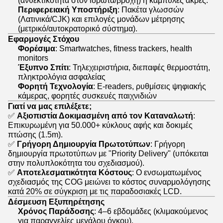
(ανθεκτικότητα στον ιδρώτα/βροχή) ή καμπύλες άκρες.
Περιφερειακή Υποστήριξη
: Πακέτα γλωσσών
(Λατινικά/CJK) και επιλογές μονάδων μέτρησης
(μετρικό/αυτοκρατορικό σύστημα).
Εφαρμογές Στόχου
Φορέσιμα
: Smartwatches, fitness trackers, health
monitors
Έξυπνο Σπίτι
: Τηλεχειριστήρια, διεπαφές θερμοστάτη,
πληκτρολόγια ασφαλείας
Φορητή Τεχνολογία
: E-readers, ρυθμίσεις ψηφιακής
κάμερας, φορητές συσκευές παιχνιδιών
Γιατί να μας επιλέξετε;
✅
Αξιοπιστία Δοκιμασμένη από τον Καταναλωτή
:
Επικυρωμένη για 50.000+ κύκλους αφής και δοκιμές
πτώσης (1.5m).
✅
Γρήγορη Δημιουργία Πρωτοτύπων
: Γρήγορη
δημιουργία πρωτοτύπων με "Priority Delivery" (υπόκειται
στην πολυπλοκότητα του σχεδιασμού).
✅
Αποτελεσματικότητα Κόστους
: Ο ενσωματωμένος
σχεδιασμός της COG μειώνει το κόστος συναρμολόγησης
κατά 20% σε σύγκριση με τις παραδοσιακές LCD.
Δέσμευση Εξυπηρέτησης
Χρόνος Παράδοσης
: 4–6 εβδομάδες (κλιμακούμενος
για παραγγελίες μεγάλου όγκου).