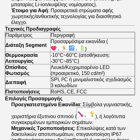
μπαταρίες Li-ion/κυψέλης νομίσματος).
Έτοιμο για Αφή
: Προαιρετικά στρώματα αφής
χωρητικής/ανθεκτικής τεχνολογίας για διαισθητικό
έλεγχο.
Τεχνικές Προδιαγραφές
Παράμετρος
Περιγραφή
Προσαρμόσιμα εικονίδια (
Διάταξη Segment
)
Θερμοκρασία
-10°C~60°C (αποθήκευση:
Λειτουργίας
-30°C~85°C)
Οπίσθιος
Λευκό/Κεχριμπαρένιο LED
Φωτισμός
(προαιρετικό, 150 cd/m²)
SPI, I²C ή μινιμαλιστικός σχεδιασμός
Διεπαφή
3 καλωδίων
Πιστοποιήσεις
RoHS, CE, FCC
Επιλογές Προσαρμογής
Προεγκατεστημένα Εικονίδια
: Σύμβολα γυμναστικής,
χειριστήρια έξυπνου σπιτιού (
), ή λογότυπα
συγκεκριμένων εμπορικών σημάτων.
Μηχανικές Τροποποιήσεις
: Επικαλύψεις κατά των
δακτυλικών αποτυπωμάτων, στεγανοποίηση IP67