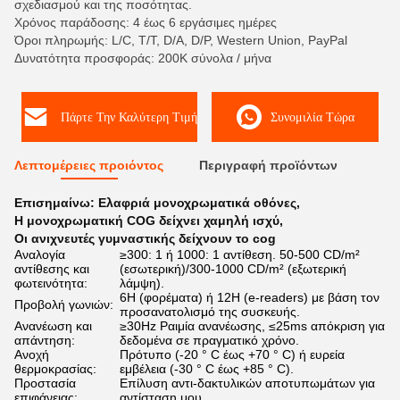
σχεδιασμού και της ποσότητας.
Χρόνος παράδοσης: 4 έως 6 εργάσιμες ημέρες
Όροι πληρωμής: L/C, T/T, D/A, D/P, Western Union, PayPal
Δυνατότητα προσφοράς: 200K σύνολα / μήνα
Πάρτε Την Καλύτερη Τιμή
Συνομιλία Τώρα
Λεπτομέρειες προιόντος
Περιγραφή προϊόντων
Επισημαίνω:
Ελαφριά μονοχρωματικά οθόνες
,
Η μονοχρωματική COG δείχνει χαμηλή ισχύ
,
Οι ανιχνευτές γυμναστικής δείχνουν το cog
Αναλογία
≥300: 1 ή 1000: 1 αντίθεση. 50-500 CD/m²
αντίθεσης και
(εσωτερική)/300-1000 CD/m² (εξωτερική
φωτεινότητα:
λάμψη).
6H (φορέματα) ή 12H (e-readers) με βάση τον
Προβολή γωνιών:
προσανατολισμό της συσκευής.
Ανανέωση και
≥30Hz Ραιμία ανανέωσης, ≤25ms απόκριση για
απάντηση:
δεδομένα σε πραγματικό χρόνο.
Ανοχή
Πρότυπο (-20 ° C έως +70 ° C) ή ευρεία
θερμοκρασίας:
εμβέλεια (-30 ° C έως +85 ° C).
Προστασία
Επίλυση αντι-δακτυλικών αποτυπωμάτων για
επιφάνειας:
αντίσταση μου.