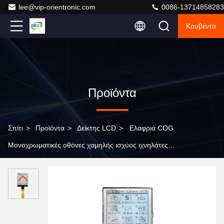
lee@vip-orientronic.com
0086-13714858283
Κουβέντα
Προϊόντα
Σπίτι
>
Προϊόντα
>
Δείκτης LCD
>
Ελαφριά COG
Μονοχρωματικές οθόνες χαμηλής ισχύος ιχνηλάτες
φυσικής κατάστασης οθόνη Cog