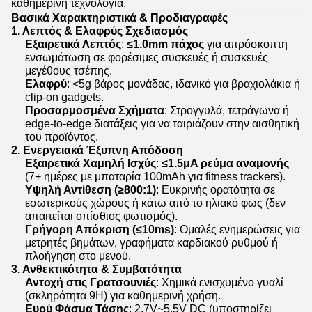
καθημερινή τεχνολογία.
Βασικά Χαρακτηριστικά & Προδιαγραφές
1. Λεπτός & Ελαφρύς Σχεδιασμός
Εξαιρετικά Λεπτός
:
≤1.0mm πάχος
για απρόσκοπτη
ενσωμάτωση σε φορέσιμες συσκευές ή συσκευές
μεγέθους τσέπης.
Ελαφρύ
: <5g βάρος μονάδας, ιδανικό για βραχιολάκια ή
clip-on gadgets.
Προσαρμοσμένα Σχήματα
: Στρογγυλά, τετράγωνα ή
edge-to-edge διατάξεις για να ταιριάζουν στην αισθητική
του προϊόντος.
2. Ενεργειακά Έξυπνη Απόδοση
Εξαιρετικά Χαμηλή Ισχύς
:
≤1.5μA ρεύμα αναμονής
(7+ ημέρες με μπαταρία 100mAh για fitness trackers).
Υψηλή Αντίθεση (≥800:1)
: Ευκρινής ορατότητα σε
εσωτερικούς χώρους ή κάτω από το ηλιακό φως (δεν
απαιτείται οπίσθιος φωτισμός).
Γρήγορη Απόκριση (≤10ms)
: Ομαλές ενημερώσεις για
μετρητές βημάτων, γραφήματα καρδιακού ρυθμού ή
πλοήγηση στο μενού.
3. Ανθεκτικότητα & Συμβατότητα
Αντοχή στις Γρατσουνιές
: Χημικά ενισχυμένο γυαλί
(σκληρότητα 9H) για καθημερινή χρήση.
Ευρύ Φάσμα Τάσης
: 2.7V~5.5V DC (υποστηρίζει