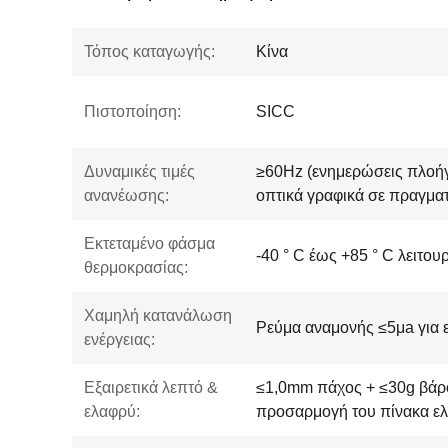
Τόπος καταγωγής:
Κίνα
Πιστοποίηση:
SICC
Δυναμικές τιμές
≥60Hz (ενημερώσεις πλοήγ
ανανέωσης:
οπτικά γραφικά σε πραγματ
Εκτεταμένο φάσμα
-40 ° C έως +85 ° C λειτου
θερμοκρασίας:
Χαμηλή κατανάλωση
Ρεύμα αναμονής ≤5μa για ε
ενέργειας:
Εξαιρετικά λεπτό &
≤1,0mm πάχος + ≤30g βάρ
ελαφρύ:
προσαρμογή του πίνακα ελ