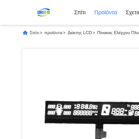
Σπίτι
Προϊόντα
Σχετ
Σπίτι
>
προϊόντα
>
Δείκτης LCD
>
Πίνακας Ελέγχου Πλ