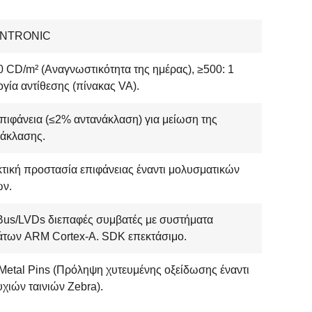
ENTRONIC
 CD/m² (Αναγνωστικότητα της ημέρας), ≥500: 1
γία αντίθεσης (πίνακας VA).
πιφάνεια (≤2% αντανάκλαση) για μείωση της
νάκλασης.
τική προστασία επιφάνειας έναντι μολυσματικών
ών.
Bus/LVDs διεπαφές συμβατές με συστήματα
άτων ARM Cortex-A. SDK επεκτάσιμο.
etal Pins (Πρόληψη χυτευμένης οξείδωσης έναντι
χιών ταινιών Zebra).