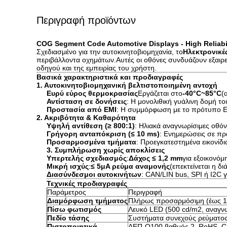
Περιγραφή προϊόντων
COG Segment Code Automotive Displays - High Reliabi
Σχεδιασμένο για την αυτοκινητοβιομηχανία, το
Ηλεκτρονικέ
περιβάλλοντα οχημάτων.Αυτές οι οθόνες συνδυάζουν εξαιρε
οδηγού και της εμπειρίας του χρήστη.
Βασικά χαρακτηριστικά και προδιαγραφές
1. Αυτοκινητοβιομηχανική βελτιστοποιημένη αντοχή
Ευρύ εύρος θερμοκρασίας
Εργάζεται στο
-40°C~85°C
(
Αντίσταση σε δονήσεις
: Η μονολιθική γυάλινη δομή τ
Προστασία από ΕΜΙ
: Η συμμόρφωση με το πρότυπο E
2. Ακριβότητα & Καθαρότητα
Υψηλή αντίθεση (≥ 800:1)
: Ηλιακά αναγνωρίσιμες οθό
Γρήγορη ανταπόκριση (≤ 10 ms)
: Ενημερώσεις σε πρ
Προσαρμοσμένα τμήματα
: Προεγκατεστημένα εικονίδι
3. Συμπλήρωση χωρίς αποκλίσεις
Υπερτελής σχεδιασμός
:
Δάχος ≤ 1,2 mm
για εξοικονό
Μικρή ισχύς
:
≤ 5μA ρεύμα αναμονής
(επεκτείνεται η δ
Διασύνδεσμοι αυτοκινήτων
: CAN/LIN bus, SPI ή I2C 
Τεχνικές προδιαγραφές
Παράμετρος
Περιγραφή
Διαμόρφωση τμήματος
Πλήρως προσαρμόσιμη (έως 1
Πίσω φωτισμός
Λευκό LED (500 cd/m2, αναγνω
Πεδίο τάσης
Συστήματα συνεχούς ρεύματο
Πιστοποιητικά
ΑΕΠ-Q100 βαθμός 2, RoHS, CE