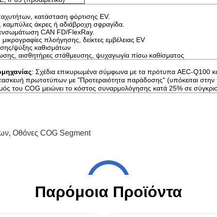
ς ταχυτήτων, κατάσταση φόρτισης EV.
ς, καμπύλες άκρες ή αδιάβροχη σφραγίδα.
α ενσωμάτωση CAN FD/FlexRay.
, μικρογραφίες πλοήγησης, δείκτες εμβέλειας EV
νσης/ψύξης καθισμάτων
ωσης, αισθητήρες στάθμευσης, ψυχαγωγία πίσω καθίσματος
ομηχανίας
: Σχέδια επικυρωμένα σύμφωνα με τα πρότυπα AEC-Q100 κα
ατασκευή πρωτοτύπων με "Προτεραιότητα παράδοσης" (υπόκειται στην
μός του COG μειώνει το κόστος συναρμολόγησης κατά 25% σε σύγκρι
των
,
Οθόνες COG Segment
Παρόμοια Προϊόντα