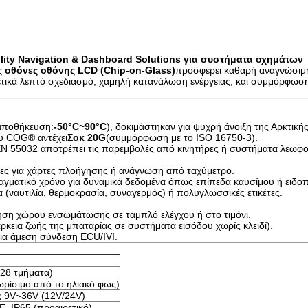
lity Navigation & Dashboard Solutions για συστήματα οχημάτων
ς οθόνες οθόνης LCD (Chip-on-Glass)
προσφέρει καθαρή αναγνώσιμη 
τικά λεπτό σχεδιασμό, χαμηλή κατανάλωση ενέργειας, και συμμόρφωση 
αποθήκευση:
-50°C~90°C
), δοκιμάστηκαν για ψυχρή άνοιξη της Αρκτικής
ου COG® αντέχει
Σοκ 20G
(συμμόρφωση με το ISO 16750-3).
N 55032 αποτρέπει τις παρεμβολές από κινητήρες ή συστήματα λεωφ
νες για χάρτες πλοήγησης ή ανάγνωση από ταχύμετρο.
αγματικό χρόνο για δυναμικά δεδομένα όπως επίπεδα καυσίμου ή ειδοπ
α (ναυτιλία, θερμοκρασία, συναγερμός) ή πολυγλωσσικές ετικέτες.
μηση χώρου ενσωμάτωσης σε ταμπλό ελέγχου ή στο τιμόνι.
ιάρκεια ζωής της μπαταρίας σε συστήματα εισόδου χωρίς κλειδί).
για άμεση σύνδεση ECU/IVI.
28 τμήματα)
ρίσιμο από το ηλιακό φως)
ς 9V~36V (12V/24V)
, IP65 (προαιρετικό)