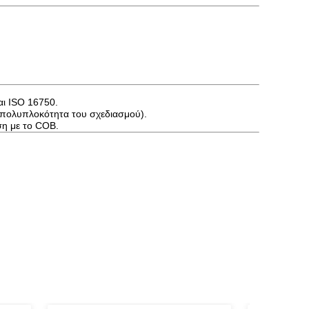
ι ISO 16750.
 πολυπλοκότητα του σχεδιασμού).
ση με το COB.