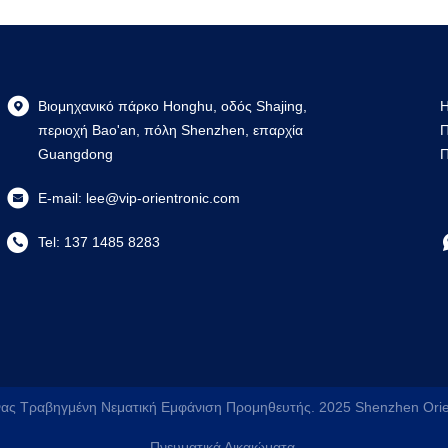
Βιομηχανικό πάρκο Honghu, οδός Shajing,
Η
περιοχή Bao'an, πόλη Shenzhen, επαρχία
Π
Guangdong
Π
E-mail:
lee@vip-orientronic.com
Tel:
137 1485 8283
ίνας Τραβηγμένη Νεματική Εμφάνιση Προμηθευτής. 2025
Shenzhen Orien
Πνευματικά Δικαιώματα.