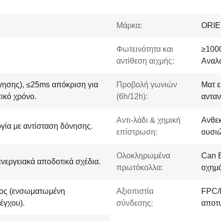
Μάρκα:
ORI
Φωτεινότητα και
≥1000
αντίθεση αιχμής:
Αναλο
ησης), ≤25ms απόκριση για
Προβολή γωνιών
Ματ ε
ικό χρόνο.
(6h/12h):
αντα
Αντι-λάδι & χημική
Ανθεκ
ργία με αντίσταση δόνησης.
επίστρωση:
ουσι
Ολοκληρωμένα
Can 
νεργειακά αποδοτικά σχέδια.
πρωτόκολλα:
οχημ
ος (ενσωματωμένη
Αξιοπιστία
FPC/M
έγχου).
σύνδεσης:
αποτυ