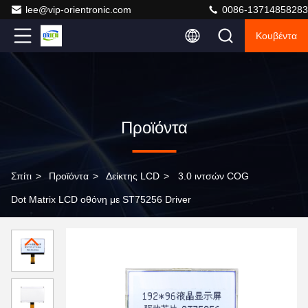
lee@vip-orientronic.com
0086-13714858283
Κουβέντα
Προϊόντα
Σπίτι
>
Προϊόντα
>
Δείκτης LCD
>
3.0 ιντσών COG
Dot Matrix LCD οθόνη με ST75256 Driver