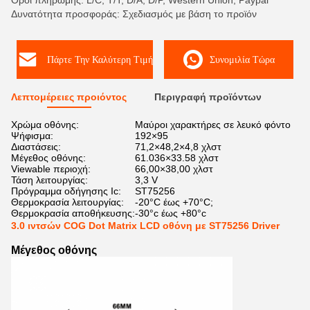
Όροι πληρωμής: L/C, T/T, D/A, D/P, Western Union, Paypal
Δυνατότητα προσφοράς: Σχεδιασμός με βάση το προϊόν
Πάρτε Την Καλύτερη Τιμή
Συνομιλία Τώρα
Λεπτομέρειες προιόντος
Περιγραφή προϊόντων
Χρώμα οθόνης:
Μαύροι χαρακτήρες σε λευκό φόντο
Ψήφισμα:
192×95
Διαστάσεις:
71,2×48,2×4,8 χλστ
Μέγεθος οθόνης:
61.036×33.58 χλστ
Viewable περιοχή:
66,00×38,00 χλστ
Τάση λειτουργίας:
3,3 V
Πρόγραμμα οδήγησης Ic:
ST75256
Θερμοκρασία λειτουργίας:
-20°C έως +70°C;
Θερμοκρασία αποθήκευσης:
-30°c έως +80°c
3.0 ιντσών COG Dot Matrix LCD οθόνη με ST75256 Driver
Μέγεθος οθόνης