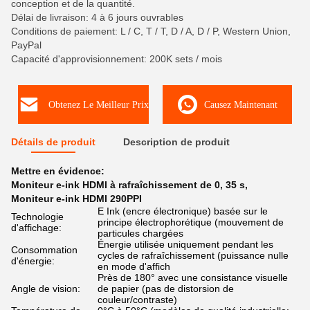
conception et de la quantité.
Délai de livraison: 4 à 6 jours ouvrables
Conditions de paiement: L / C, T / T, D / A, D / P, Western Union,
PayPal
Capacité d'approvisionnement: 200K sets / mois
Obtenez Le Meilleur Prix
Causez Maintenant
Détails de produit
Description de produit
Mettre en évidence:
Moniteur e-ink HDMI à rafraîchissement de 0
,
35 s
,
Moniteur e-ink HDMI 290PPI
E Ink (encre électronique) basée sur le
Technologie
principe électrophorétique (mouvement de
d'affichage:
particules chargées
Énergie utilisée uniquement pendant les
Consommation
cycles de rafraîchissement (puissance nulle
d'énergie:
en mode d'affich
Près de 180° avec une consistance visuelle
Angle de vision:
de papier (pas de distorsion de
couleur/contraste)