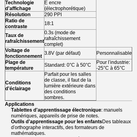
Technologie
E encre
d'affichage
(électrophorétique)
Résolution
290 PPI
Ratio de
18:1
contraste
0.3s (mode de
Taux de
rafraîchissement
rafraîchissement
complet)
Voltage de
3.8V (par défaut)
Personnalisable
fonctionnement
Plage de
Pour l'industrie:
Standard: 0°C à 50°C
température
-25°C à 65°C
Parfait pour les salles
de classe, il faut de la
Conditions
lumière extérieure dans
d'éclairage
des conditions
sombres.
Applications
Tablettes d'apprentissage électronique
: manuels
numériques, appareils de prise de notes.
Outils d'apprentissage pour les enfants
Des tableaux
d'orthographe interactifs, des formateurs de
mathématiques.