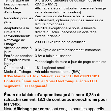
Température de
0°C à 50°C (modèles de qualité industrielle:
fonctionnement:
-25°C à 65°C)
Méthode
Affichage à écran bistoulier (préserve l'image
d'affichage:
sans alimentation en continu)
Zéro émission de lumière bleue, sans
Réconfort pour les
scintillement, optimisé pour des séances de
yeux:
lecture prolongées
Adaptabilité à la
Visibilité exceptionnelle sous la lumière
lumière de
directe du soleil; nécessite un éclairage
l'environnement:
extérieur dans d
Nettoyage de
290 PPI Claireté haute définition
l'image:
Vitesse de mise à
0.3s Cycle de rafraîchissement instantané
jour:
Entrée de tension:
3.8V à faible puissance
Récupérez votre
Technologie de mise à jour de page complète
logique:
Contraste visuel:
181 Légèreté améliorée
Mode d'affichage:
Véritable monochrome (B/W)
0.35s Moniteur E Ink Rafraîchissement HDMI 290PPI 18:1
Contraste Écran Tactile Papier Électronique, écran LCD
segmenté, LCD segmenté
Écran de tablette d'apprentissage à l'encre. 0,35s de
rafraîchissement, 18:1 de contraste, monochrome pour
les yeux.
Notre
Affichage par encre
sont conçus pour les appareils