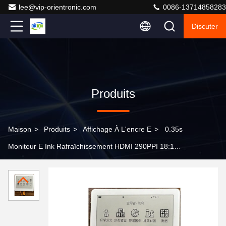
lee@vip-orientronic.com
0086-13714858283
Discuter
Produits
Maison
>
Produits
>
Affichage À L'encre E
>
0.35s
Moniteur E Ink Rafraîchissement HDMI 290PPI 18:1
Contraste Écran Tactile Papier Électronique, écran LCD
segmenté, LCD segmenté