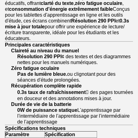
éducatifs, offrant
clarté du texte
,
zéro fatigue oculaire
,
et
consommation d'énergie extrêmement faible
Conçus
pour les tablettes d'apprentissage en ligne et les outils
d'étude, ces écrans combinent
Résolution 290 PPI
et
0.3s
mise à jour totale
pour offrir une expérience de lecture/
écriture transparente, idéale pour les étudiants et les
éducateurs.
Principales caractéristiques
Claireté au niveau du manuel
Résolution 290 PPI
¢ des textes et des diagrammes
nettes pour les manuels numériques.
Zéro fatigue oculaire
Pas de lumière bleue.
ou clignotant pour des
séances d'étude prolongées.
Récupération complète rapide
0.3s taux de rafraîchissement
 des pages tournées
en douceur et des annotations mises à jour.
Durée de vie de la batterie
0W de puissance statique
L'apprentissage par
l'intermédiaire de l'apprentissage par l'intermédiaire
de l'apprentissage
Spécifications techniques
Paramètre
Spécification