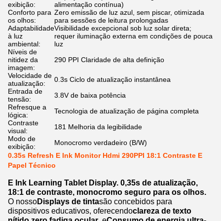
exibição:
alimentação contínua)
Conforto para
Zero emissão de luz azul, sem piscar, otimizada
os olhos:
para sessões de leitura prolongadas
Adaptabilidade
Visibilidade excepcional sob luz solar direta;
à luz
requer iluminação externa em condições de pouca
ambiental:
luz
Níveis de
nitidez da
290 PPI Claridade de alta definição
imagem:
Velocidade de
0.3s Ciclo de atualização instantânea
atualização:
Entrada de
3.8V de baixa potência
tensão:
Refresque a
Tecnologia de atualização de página completa
lógica:
Contraste
181 Melhoria da legibilidade
visual:
Modo de
Monocromo verdadeiro (B/W)
exibição:
0.35s Refresh E Ink Monitor Hdmi 290PPI 18:1 Contraste E
Papel Técnico
E Ink Learning Tablet Display. 0,35s de atualização,
18:1 de contraste, monocromo seguro para os olhos.
O nosso
Displays de tinta
são concebidos para
dispositivos educativos, oferecendo
clareza de texto
nítido
,
zero fadiga ocular
, e
Consumo de energia ultra-