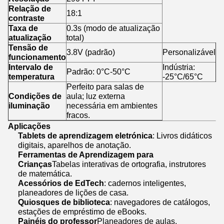
Relação de
18:1
contraste
Taxa de
0.3s (modo de atualização
atualização
total)
Tensão de
3.8V (padrão)
Personalizável
funcionamento
Intervalo de
Indústria:
Padrão: 0°C-50°C
temperatura
-25°C/65°C
Perfeito para salas de
Condições de
aula; luz externa
iluminação
necessária em ambientes
fracos.
Aplicações
Tablets de aprendizagem eletrónica
: Livros didáticos
digitais, aparelhos de anotação.
Ferramentas de Aprendizagem para
Crianças
Tabelas interativas de ortografia, instrutores
de matemática.
Acessórios de EdTech
: cadernos inteligentes,
planeadores de lições de casa.
Quiosques de biblioteca
: navegadores de catálogos,
estações de empréstimo de eBooks.
Painéis do professor
Planeadores de aulas,