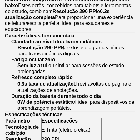
baixo
Estes ecrãs, concebidos para tablets e ferramentas
de estudo, combinam
Resolução 290 PPI
e
0.3s
atualização completa
Para proporcionar uma experiência
de leitura/escrita perfeita, ideal para estudantes e
educadores.
Características fundamentais
Claridade ao nível dos livros didáticos
Resolução 290 PPI
¢ textos e diagramas nítidos
para livros didáticos digitais.
Fadiga ocular zero
Sem luz azul.
ou cintilar para sessões de estudo
prolongadas.
Refresco completo rápido
0.3s taxa de atualização
 reviravoltas de página e
atualizações de anotações.
Duração da bateria durante todo o dia
0W de potência estática
¢ ideal para dispositivos de
aprendizagem portáteis.
Especificações técnicas
Parâmetro
Especificações
Tecnologia de
E Tinta (eletróforética)
exibição
Resolução
290 PPI