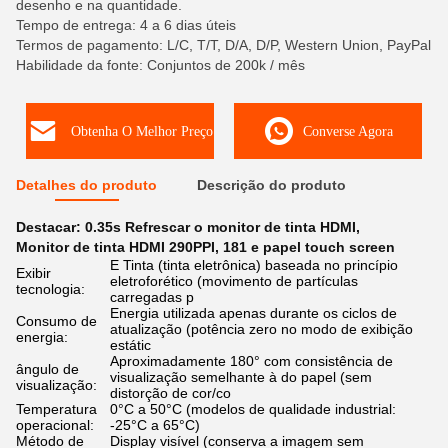
desenho e na quantidade.
Tempo de entrega: 4 a 6 dias úteis
Termos de pagamento: L/C, T/T, D/A, D/P, Western Union, PayPal
Habilidade da fonte: Conjuntos de 200k / mês
Obtenha O Melhor Preço
Converse Agora
Detalhes do produto
Descrição do produto
Destacar:
0.35s Refrescar o monitor de tinta HDMI
,
Monitor de tinta HDMI 290PPI
,
181 e papel touch screen
E Tinta (tinta eletrônica) baseada no princípio
Exibir
eletroforético (movimento de partículas
tecnologia:
carregadas p
Energia utilizada apenas durante os ciclos de
Consumo de
atualização (potência zero no modo de exibição
energia:
estátic
Aproximadamente 180° com consistência de
ângulo de
visualização semelhante à do papel (sem
visualização:
distorção de cor/co
Temperatura
0°C a 50°C (modelos de qualidade industrial:
operacional:
-25°C a 65°C)
Método de
Display visível (conserva a imagem sem