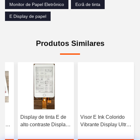
Monitor de Papel Eletrônico
Ecrã de tinta
E Display de papel
Produtos Similares
Display de tinta E de
Visor E Ink Colorido
3V E
alto contraste Display
Vibrante Display Ultra
tinta
de papel E
Full Refresh
monocromático
Sinalização Digital