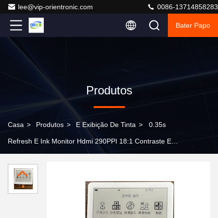
lee@vip-orientronic.com
0086-13714858283
Bater Papo
Produtos
Casa
>
Produtos
>
E Exibição De Tinta
>
0.35s
Refresh E Ink Monitor Hdmi 290PPI 18:1 Contraste E
Papel Técnico