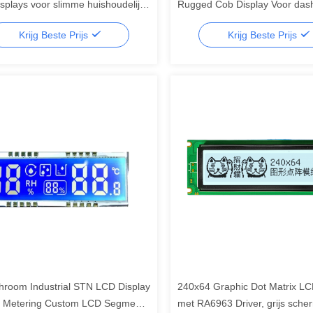
splays voor slimme huishoudelijke
Rugged Cob Display Voor das
ten 1000cd/M2, segment lcd
segment lcd display, segment 
Krijg Beste Prijs
Krijg Beste Prijs
y,segment lcd
room Industrial STN LCD Display
240x64 Graphic Dot Matrix L
 Metering Custom LCD Segment
met RA6963 Driver, grijs sche