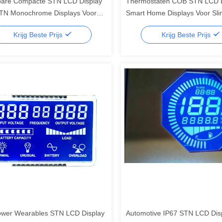
are Compacte STN LCD Display
Thermostaten COB STN LCD D
N Monochrome Displays Voor
Smart Home Displays Voor Sl
en, segment lcd display, segment
Panelen, segment lcd display,
Krijg Beste Prijs
Krijg Beste Prijs
lcd
wer Wearables STN LCD Display
Automotive IP67 STN LCD Dis