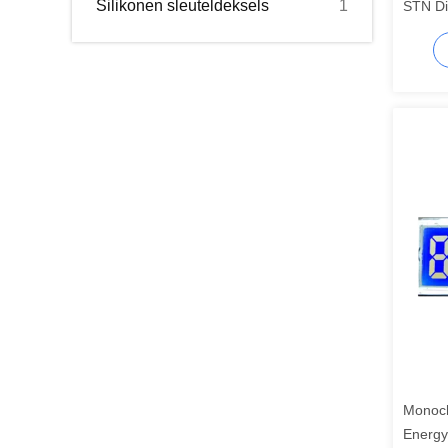
Silikonen sleuteldeksels
1
STN Di
appara
displa
Monoch
Energy