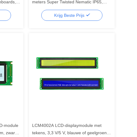
hboards,
meters Super Twisted Nematic IP65,
lcd
segment lcd display, segment lcd
Krijg Beste Prijs
CD-module
LCM4002A LCD-displaymodule met
rm, zwart
tekens, 3,3 V/5 V, blauwe of geelgroene