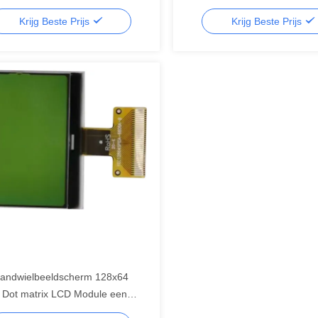
y,segment lcd display,segment lcd
tekst op witte achtergrond
Krijg Beste Prijs
Krijg Beste Prijs
andwielbeeldscherm 128x64
 Dot matrix LCD Module een
t model,segment lcd