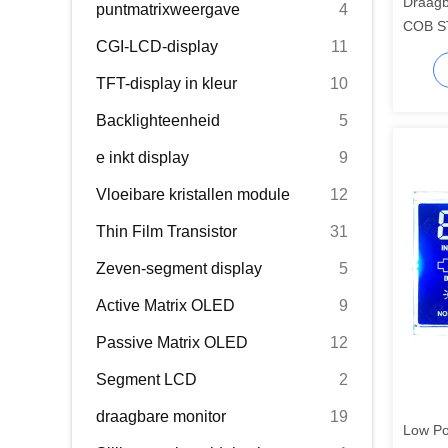
Draagb
puntmatrixweergave
4
COB ST
CGI-LCD-display
11
Sensor
lcd
TFT-display in kleur
10
Backlighteenheid
5
e inkt display
9
Vloeibare kristallen module
12
Thin Film Transistor
31
Zeven-segment display
5
Active Matrix OLED
9
Passive Matrix OLED
12
Segment LCD
2
draagbare monitor
19
Low Po