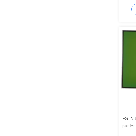
Displa
FSTN t
punten
varian