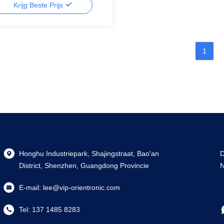
Krijg Beste Prijs
y,segment lcd
1
Honghu Industriepark, Shajingstraat, Bao'an
D
District, Shenzhen, Guangdong Provincie
N
E-mail:
lee@vip-orientronic.com
Tel:
137 1485 8283