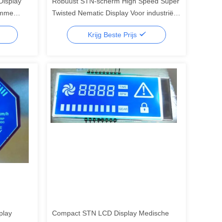
isplay
Robuust STN-scherm High Speed Super
imme
Twisted Nematic Display Voor industriële
 segment
controllers, segment lcd display,
Krijg Beste Prijs
segment lcd
play
Compact STN LCD Display Medische