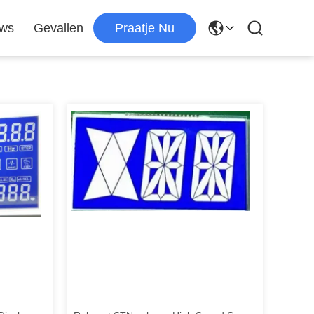
uws
Gevallen
Praatje Nu