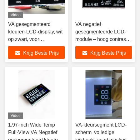
Video
VA gesegmenteerd
VA negatief
kleuren-LCD-display, wit
gesegmenteerde LCD-
op zwart, voor
module – hoog contrast,
ooghulpapparaten
3,3 V, pininterface
Krijg Beste Prijs
Krijg Beste Prijs
Video
1.97-inch Wide Temp
VA-kleursegment LCD-
Full-View VA Negatief
scherm ️ volledige
gesegmenteerd kleuren-
kijkhoek, zwart masker,