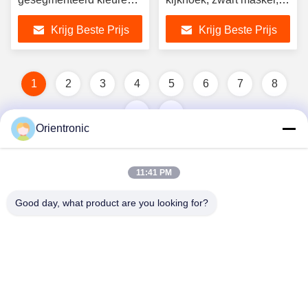
LCD-scherm
premium kwaliteit
Krijg Beste Prijs
Krijg Beste Prijs
1
2
3
4
5
6
7
8
Orientronic
11:41 PM
Good day, what product are you looking for?
Shenzhen Orientronic Display Electronic Co.,
Ltd.
lee@vip-orientronic.com
0086-13714858283