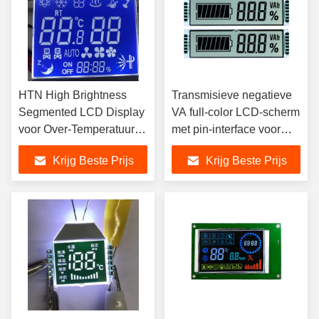
HTN High Brightness
Transmisieve negatieve
Segmented LCD Display
VA full-color LCD-scherm
voor Over-Temperatuur
met pin-interface voor
Thermostaat, segment
energieopslag en
Krijg Beste Prijs
Krijg Beste Prijs
lcd display, segment lcd
invertertoepassingen,segmen
lcd-scherm,segment lcd