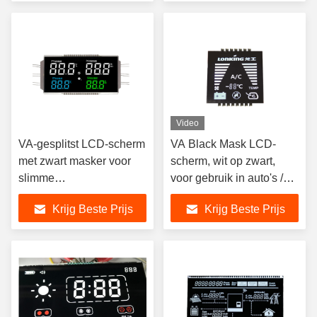
parameters,segment lcd
display,segment lcd
Video
VA-gesplitst LCD-scherm
VA Black Mask LCD-
met zwart masker voor
scherm, wit op zwart,
slimme
voor gebruik in auto's /
temperatuurregeling
voertuigen
Krijg Beste Prijs
Krijg Beste Prijs