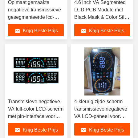
Op maat gemaakte
4.6 inch VA Segmented
negatieve transmissieve
LCD PCB Module met
gesegmenteerde lcd-
Black Mask & Color Silk-
scherm RoHS & REACH
Screen, segment lcd
Krijg Beste Prijs
Krijg Beste Prijs
compliant,segment lcd
display, segment lcd
display,segment lcd
Transmisieve negatieve
4-kleurig zijde-scherm
VA full-color LCD-scherm
transmissieve negatieve
met pin-interface voor
VA LCD-paneel voor
energieopslag en
automobiel displays
Krijg Beste Prijs
Krijg Beste Prijs
invertertoepassingen
aanpasbare