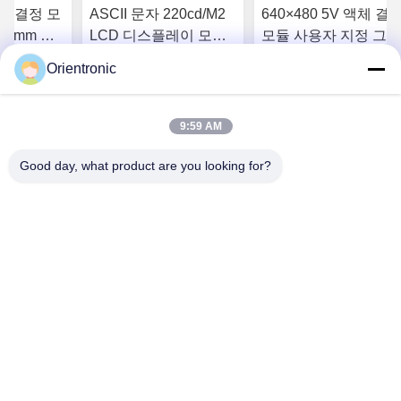
체 결정 모
ASCII 문자 220cd/M2
640×480 5V 액체 결
5.0mm 세
LCD 디스플레이 모듈
모듈 사용자 지정 그래
모듈, 세그
CGROM 액정 디스플
픽 그래픽 LCD 모듈
Orientronic
디스플레이,
레이 모듈, 세그먼트
OEM,세그먼트 LCD 
가격을 얻으
최고의 가격을 얻으
최고의 가격을 얻
D
LCD 디스플레이, 세그
스플레이,세그먼트
먼트 LCD
LCD
9:59 AM
오
십시오
십시오
Good day, what product are you looking for?
Shenzhen Orientronic Display Electronic Co.,
Ltd.
lee@vip-orientronic.com
0086-13714858283
홍후 산업 단지, 샤징 가도, 바오안 구, 선전 시, 광둥 성