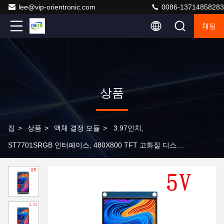
lee@vip-orientronic.com
0086-13714858283
채팅
상품
집
>
상품
>
액체 결정 모듈
>
3.97인치,
ST7701SRGB 인터페이스, 480X800 TFT 고화질 디스플
레이 모듈, 선택적 3.3V/5V 전원 공급, 조정 가능한 디스플
레이 방향