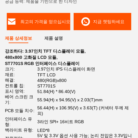
공급 능력: 제품을 기반으로 한 디자인
최고의 가격을 얻으십시오
지금 챗팅하세요
제품 상세정보
제품 설명
강조하다:
3.97인치 TFT 디스플레이 모듈
,
480x800 고화질 LCD 모듈
,
ST7701S RGB 인터페이스 디스플레이
크기:
3.97인치 IPS 디스플레이 화면
재료:
TFT LCD
해결:
480(RGB)x800
컨트롤 칩:
ST7701S
표시 영역:
51.84(H) * 86.40(V)
베어 스크린 크
55.94(H) x 94.95(V) x 2.03(T)mm
기:
56.44(H) x 106.95(V) x 3.63(T) (커넥터 두께 제
PCB 모듈 치수:
외)
인터페이스 유
3라인 SPl+ 16비트 RGB
형:
백라이트 유형:
LED*8
5V 및 3.3V 옵션 사용 가능; 논리 전압은 3.3V입니