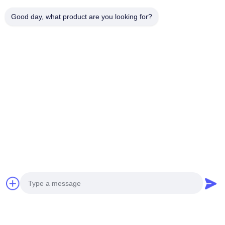
Good day, what product are you looking for?
Tags:
TFT LCD 모듈
부분 LCD 모듈
액정 표시 장치 모듈 디스플레이
유사 제품
 결정 모
ASCII 문자 220cd/M2
640×480 5V 액체 결정