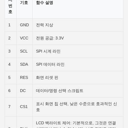
기호
함수 설명
번
호
1
GND
전력 지상
2
VCC
전원 공급: 3.3V
3
SCL
SPI 시계 라인
4
SDA
SPI 데이터 라인
5
RES
화면 리셋 핀
6
DC
데이터/명령 선택 스크립트
표시 화면 칩 선택, 낮은 수준으로 효과적인 신
7
CS1
호
LCD 백라이트 제어: 기본적으로, 그것은 연결