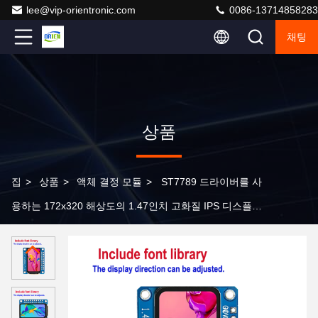
lee@vip-orientronic.com
0086-13714858283
채팅
상품
집
>
상품
>
액체 결정 모듈
>
ST7789 드라이버를 사
용하는 172x320 해상도의 1.47인치 고화질 IPS 디스플레
이 모듈, 문자 라이브러리 탑재, 디스플레이 방향 조절 가
능, 세그먼트 LCD 디스플레이, seg