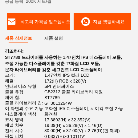
공급 능력: 200K 세트/월
최고의 가격을 얻으십시오
지금 챗팅하세요
제품 상세정보
제품 설명
강조하다:
ST7789 드라이버를 사용하는 1.47인치 IPS 디스플레이 모듈
,
조절 가능한 디스플레이를 갖춘 고화질 LCD 모듈
,
문자 라이브러리를 갖춘 세그먼트 LCD 디스플레이
크기:
1.47인치 IPS 컬러 LCD
해결:
172(H) RGB x 320(V)
인터페이스 유형:
SPI 인터페이스
글꼴 유형:
GB2312 글꼴 라이브러리 지원
제어 칩:
ST7789
글꼴 라이브러리 칩:
GT30L3254W
이 화면의 주요 기능:
고화질 IPS 디스플레이, 시야각 조절 가능
디스플레이 색상:
화려한
표시 영역:
17.3892(H) x 32.352(V)
패널 치수:
19.39(H) x 36.28(V) x 1.46(D)
전체 치수:
30.00(H) x 37.00(V) x 2.76(D)(핀 제외)
픽셀 피치:
0.0337(H)×0.1011(V)