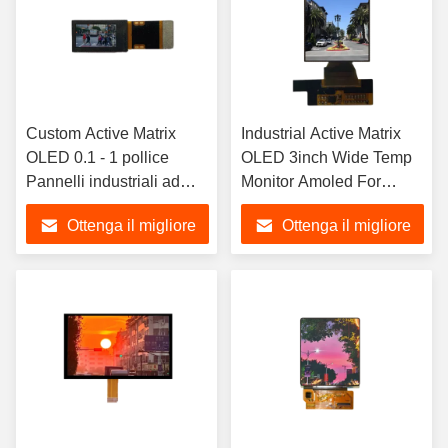
Custom Active Matrix
Industrial Active Matrix
OLED 0.1 - 1 pollice
OLED 3inch Wide Temp
Pannelli industriali ad
Monitor Amoled For
alta luminosità
Medical Automotive,
Ottenga il migliore
Ottenga il migliore
segmento display LCD,
segmento LCD
prezzo
prezzo