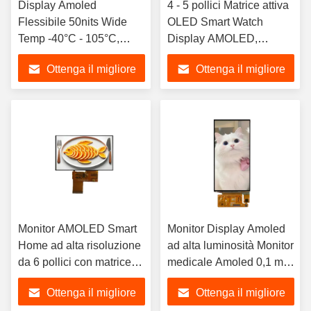
Display Amoled
4 - 5 pollici Matrice attiva
Flessibile 50nits Wide
OLED Smart Watch
Temp -40°C - 105°C,
Display AMOLED,
Monitor Super Amoled,
segmento display LCD,
Ottenga il migliore
Ottenga il migliore
display LCD a segmenti,
segmento LCD
LCD a segmenti
prezzo
prezzo
Monitor AMOLED Smart
Monitor Display Amoled
Home ad alta risoluzione
ad alta luminosità Monitor
da 6 pollici con matrice
medicale Amoled 0,1 ms,
attiva OLED, display LCD
display LCD a segmenti,
Ottenga il migliore
Ottenga il migliore
a segmenti, LCD a
LCD a segmenti