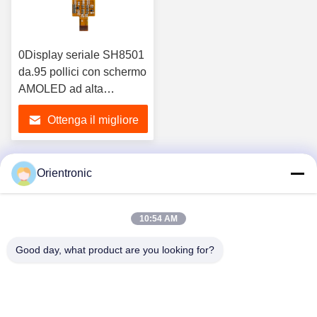
0Display seriale SH8501
da.95 pollici con schermo
AMOLED ad alta
definizione 120×240
Ottenga il migliore
prezzo
Orientronic
1
10:54 AM
Good day, what product are you looking for?
Shenzhen Orientronic Display Electronic Co.,
Ltd.