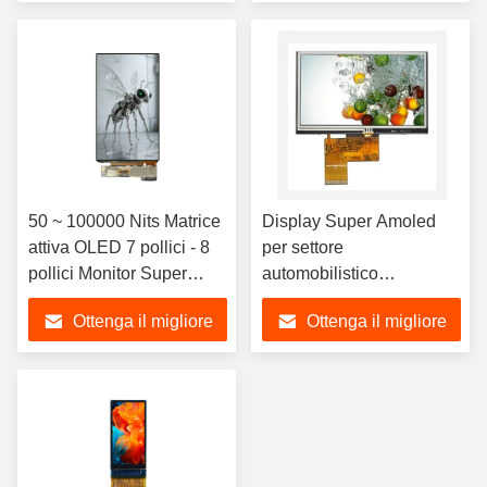
segmenti
prezzo
prezzo
50 ~ 100000 Nits Matrice
Display Super Amoled
attiva OLED 7 pollici - 8
per settore
pollici Monitor Super
automobilistico
Amoled, segmento
3840x2160 Elettronica di
Ottenga il migliore
Ottenga il migliore
display LCD, segmento
consumo Monitor 4k
LCD
Amoled, display LCD a
prezzo
prezzo
segmenti, LCD a
segmenti