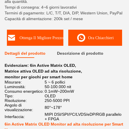
alla quantità.
Tempi di consegna: 4~6 giorni lavorativi
Termini di pagamento: L/C, T/T, D/A, D/P, Western Union, PayPal
Capacità di alimentazione: 200k set / mese
Ottenga Il Migliore Prezzo
Ora Chiacchieri
Dettagli del prodotto
Descrizione di prodotto
Evidenziare:
6in Active Matrix OLED
,
Matrice attiva OLED ad alta risoluzione
,
monitor per giochi per smart home
Misurare:
5 ~ 6 pollici
Luminosità:
50-100.000 nit
Consumo energetico:
0.1mW~200mW
Tipo:
OLED
Risoluzione:
250-5000 PPI
Angolo di
80°~178°
visualizzazione:
MIPI DSI/SPI/I²C/LVDS/eDP/RGB parallelo
Interfaccia:
+ FPGA
6in Active Matrix OLED Monitor ad alta risoluzione per Smart