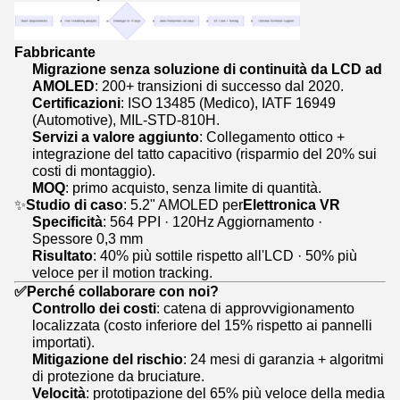
Fabbricante
Migrazione senza soluzione di continuità da LCD ad
AMOLED
: 200+ transizioni di successo dal 2020.
Certificazioni
: ISO 13485 (Medico), IATF 16949
(Automotive), MIL-STD-810H.
Servizi a valore aggiunto
: Collegamento ottico +
integrazione del tatto capacitivo (risparmio del 20% sui
costi di montaggio).
MOQ
: primo acquisto, senza limite di quantità.
✨
Studio di caso
: 5.2" AMOLED per
Elettronica VR
Specificità
: 564 PPI · 120Hz Aggiornamento ·
Spessore 0,3 mm
Risultato
: 40% più sottile rispetto all'LCD · 50% più
veloce per il motion tracking.
✅
Perché collaborare con noi?
Controllo dei costi
: catena di approvvigionamento
localizzata (costo inferiore del 15% rispetto ai pannelli
importati).
Mitigazione del rischio
: 24 mesi di garanzia + algoritmi
di protezione da bruciature.
Velocità
: prototipazione del 65% più veloce della media