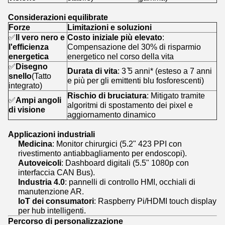
Considerazioni equilibrate
Forze
Limitazioni e soluzioni
✅
Il vero nero e
Costo iniziale più elevato
:
l'efficienza
Compensazione del 30% di risparmio
energetica
energetico nel corso della vita
✅
Disegno
Durata di vita
: 3 ̊5 anni* (esteso a 7 anni
snello
(Tatto
e più per gli emittenti blu fosforescenti)
integrato)
Rischio di bruciatura
: Mitigato tramite
✅
Ampi angoli
algoritmi di spostamento dei pixel e
di visione
aggiornamento dinamico
Applicazioni industriali
Medicina
: Monitor chirurgici (5.2" 423 PPI con
rivestimento antiabbagliamento per endoscopi).
Autoveicoli
: Dashboard digitali (5.5" 1080p con
interfaccia CAN Bus).
Industria 4.0
: pannelli di controllo HMI, occhiali di
manutenzione AR.
IoT dei consumatori
: Raspberry Pi/HDMI touch display
per hub intelligenti.
Percorso di personalizzazione