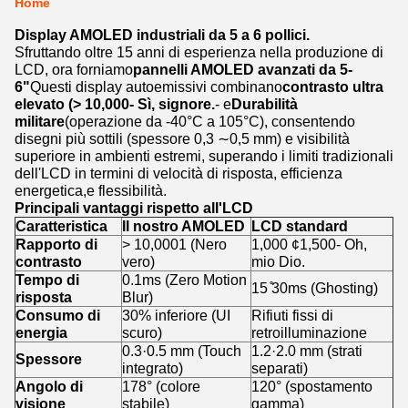
Home
Display AMOLED industriali da 5 a 6 pollici.
Sfruttando oltre 15 anni di esperienza nella produzione di
LCD, ora forniamo
pannelli AMOLED avanzati da 5-
6"
Questi display autoemissivi combinano
contrasto ultra
elevato (> 10,000- Sì, signore.
- e
Durabilità
militare
(operazione da -40°C a 105°C), consentendo
disegni più sottili (spessore 0,3 ∼0,5 mm) e visibilità
superiore in ambienti estremi, superando i limiti tradizionali
dell'LCD in termini di velocità di risposta, efficienza
energetica,e flessibilità.
Principali vantaggi rispetto all'LCD
Caratteristica
Il nostro AMOLED
LCD standard
Rapporto di
> 10,0001 (Nero
1,000 ¢1,500- Oh,
contrasto
vero)
mio Dio.
Tempo di
0.1ms (Zero Motion
15 ̊30ms (Ghosting)
risposta
Blur)
Consumo di
30% inferiore (UI
Rifiuti fissi di
energia
scuro)
retroilluminazione
0.3·0.5 mm (Touch
1.2·2.0 mm (strati
Spessore
integrato)
separati)
Angolo di
178° (colore
120° (spostamento
visione
stabile)
gamma)