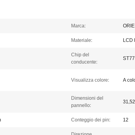
Marca:
ORI
Materiale:
LCD I
Chip del
ST77
conducente:
Visualizza colore:
A colo
Dimensioni del
31,52
pannello:
m
Conteggio dei pin:
12
Direzione