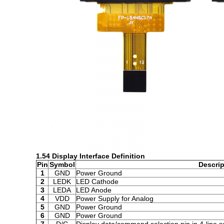
1.54 Display Interface Definition
Pin
Symbol
Descrip
1
GND
Power Ground
2
LEDK
LED Cathode
3
LEDA
LED Anode
4
VDD
Power Supply for Analog
5
GND
Power Ground
6
GND
Power Ground