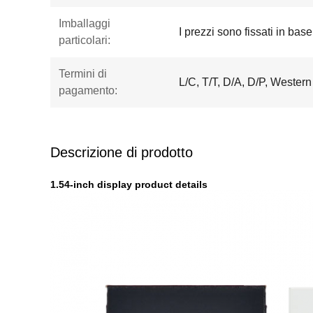
Imballaggi
I prezzi sono fissati in base
particolari:
Termini di
L/C, T/T, D/A, D/P, Wester
pagamento:
Descrizione di prodotto
1.54-inch display product details