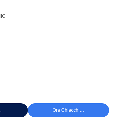
IC
ezzo
Ora Chiacchieri