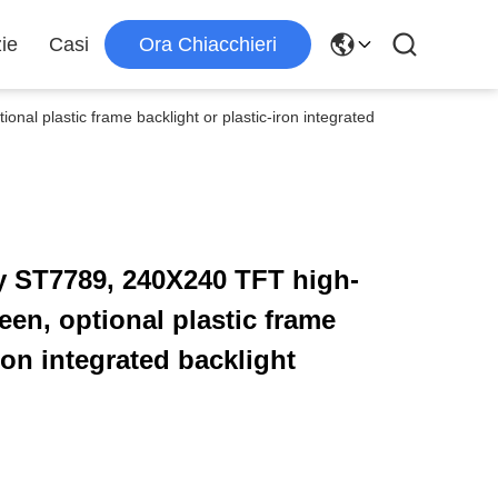
zie
Casi
Ora Chiacchieri
nal plastic frame backlight or plastic-iron integrated
by ST7789, 240X240 TFT high-
reen, optional plastic frame
ron integrated backlight