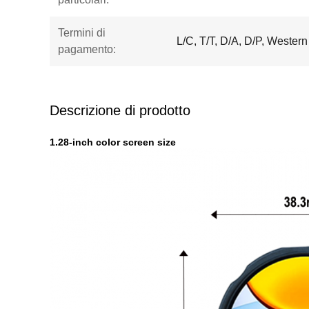
Termini di
L/C, T/T, D/A, D/P, Wester
pagamento:
Descrizione di prodotto
1.28-inch color screen size