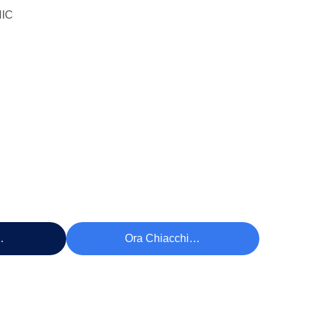
IC
ezzo
Ora Chiacchieri