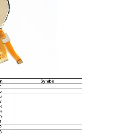
in
Symbol
4
5
6
7
8
9
0
1
2
3