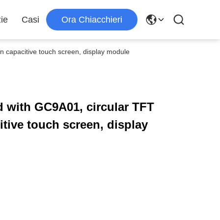
zie
Casi
Ora Chiacchieri
on capacitive touch screen, display module
d with GC9A01, circular TFT
itive touch screen, display