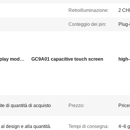
Retroilluminazione:
2 CHI
Conteggio dei pin:
Plug-
1.28 inch circular TFT display module
GC9A01 capacitive touch screen
te di quantità di acquisto
Prezzo:
Price
 al design e alla quantità.
Tempi di consegna:
4~6 gi