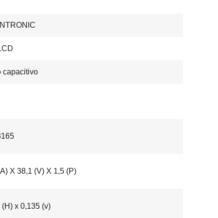
ENTRONIC
LCD
 capacitivo
165
(A) X 38,1 (V) X 1,5 (P)
 (H) x 0,135 (v)