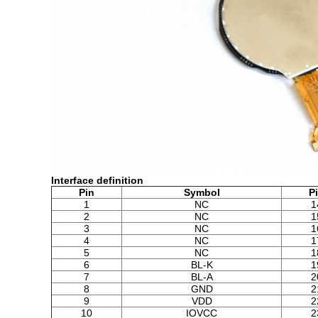
Interface definition
Pin
Symbol
P
1
NC
1
2
NC
1
3
NC
1
4
NC
1
5
NC
1
6
BL-K
1
7
BL-A
2
8
GND
2
9
VDD
2
10
IOVCC
2