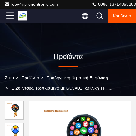
lee@vip-orientronic.com
0086-13714858283
Κουβέντα
Προϊόντα
Σπίτι
>
Προϊόντα
>
Τραβηγμένη Νεματική Εμφάνιση
>
1.28 ίντσες, εξοπλισμένο με GC9A01, κυκλική TFT
υψηλής ευκρίνειας χωρητική οθόνη αφής, μονάδα
οθόνης