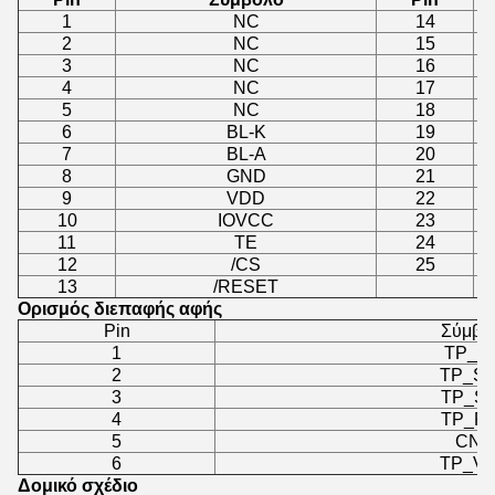
1
NC
14
2
NC
15
3
NC
16
4
NC
17
5
NC
18
6
BL-K
19
7
BL-A
20
8
GND
21
9
VDD
22
10
IOVCC
23
11
TE
24
12
/CS
25
13
/RESET
Ορισμός διεπαφής αφής
Pin
Σύμβο
1
TP_I
2
TP_S
3
TP_S
4
TP_R
5
CND
6
TP_V
Δομικό σχέδιο