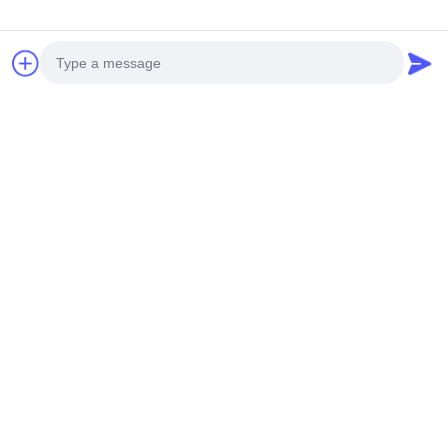
Photo
Video Call
Audio Call
Tags:
οθόνη οθόνης
Πίνακα LCD
Βιομηχανικές Οθόνες LCD