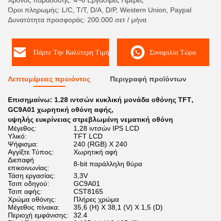
Χρόνος παράδοσης: 4~6 Εργάσιμες Ημέρες
Όροι πληρωμής: L/C, T/T, D/A, D/P, Western Union, Paypal
Δυνατότητα προσφοράς: 200.000 σετ / μήνα
Πάρτε Την Καλύτερη Τιμή
Συνομιλία Τώρα
Λεπτομέρειες προιόντος
Περιγραφή προϊόντων
Επισημαίνω:
1.28 ιντσών κυκλική μονάδα οθόνης TFT
,
GC9A01 χωρητική οθόνη αφής
,
υψηλής ευκρίνειας στρεβλωμένη νεματική οθόνη
Μέγεθος:
1,28 ιντσών IPS LCD
Υλικό:
TFT LCD
Ψήφισμα:
240 (RGB) X 240
Αγγίξτε Τύπος:
Χωρητική αφή
Διεπαφή
8-bit παράλληλη θύρα
επικοινωνίας:
Τάση εργασίας:
3,3V
Τσιπ οδηγού:
GC9A01
Τσιπ αφής:
CST8165
Χρώμα οθόνης:
Πλήρες χρώμα
Μέγεθος πίνακα:
35,6 (H) X 38,1 (V) X 1,5 (D)
Περιοχή εμφάνισης:
32.4