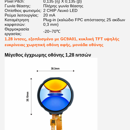
Pixel Pitch:
0,135 (η) Χ 0,135 (β)
Γωνία θέασης:
Πλήρης γωνία θέασης
Οπίσθιος φωτισμός:
2 CHIP Λευκό LED
Ρεύμα λειτουργίας:
20 mA
Καταμέτρηση
Plug-in (καλώδιο FPC απόστασης 25 ακίδων
καρφιτσών:
0,3 mm)
Θερμοκρασία
-20~70℃
εργασίας:
1.28 ίντσες, εξοπλισμένο με GC9A01, κυκλική TFT υψηλής
ευκρίνειας χωρητική οθόνη αφής, μονάδα οθόνης
Μέγεθος έγχρωμης οθόνης 1,28 ιντσών