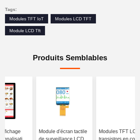
Tags:
Modules TFT IoT
Modules LCD TFT
Module LCD Tft
Produits Semblables
affichage
Module d'écran tactile
Modules TFT LCD
 signalisation
de surveillance LCD
transistors en cou