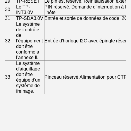
29
TP-RESET
Le pin est réservé. Réinitialisation externe
Le TP-
PIN réservé. Demande d'interruption à l'h
30
INT3.0V
l'hôte
31
TP-SDA3.0V
Entrée et sortie de données de code I2C 
Le système
de contrôle
de
32
l'équipement
Entrée d'horloge I2C avec épingle réserv
doit être
conforme à
l'annexe II.
Le système
d'aiguillage
doit être
33
Pinceau réservé.Alimentation pour CTP
équipé d'un
système de
freinage.