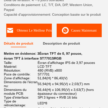
Délai de livraison: 4 ~ 6 jours ouvrables
Conditions de paiement: LC, T/T, D/A, D/P, Western Union,
Paypal
Capacité d'approvisionnement: Conception basée sur le produit
Obtenez Le Meilleur Prix
Causez Maintenant
Détails de produit
Description de produit
Mettre en évidence:
3Écran TFT de 0
,
97 pouce
,
écran TFT à interface ST7701SRGB
Taille:
Écran d'affichage IPS de 3,97 pouces
Matériel:
LCD TFT
Résolution:
480 (RVB) x800
Puce de contrôle:
ST7701
Zone d'affichage:
51,84(H) * 86,40(V)
Dimensions de l'écran
55,94(H) x 94,95(V) x 2,03(T) mm
nu:
Dimensions du
56,44(H) x 106,95(V) x 3,63(T) (hors
module PCB:
épaisseur du connecteur)
Type d'interface:
SPl 3 lignes + RVB 16 bits
Type de
LED*8
rétroéclairage: