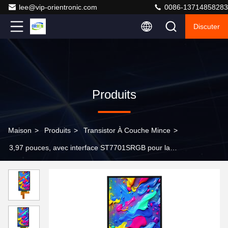
lee@vip-orientronic.com
0086-13714858283
Discuter
Produits
Maison
>
Produits
>
Transistor À Couche Mince
>
3,97 pouces, avec interface ST7701SRGB pour la
conduite, écran d'affichage haute définition TFT
480X800 sans cadres et direction d'affichage réglable