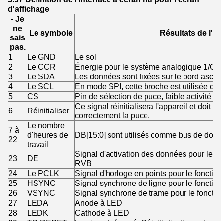
d'affichage
- Je
ne
Le symbole
Résultats de l'e
sais
pas.
1
Le GND
Le sol
2
Le CCR
Énergie pour le système analogique 1/O
3
Le SDA
Les données sont fixées sur le bord asce
4
Le SCL
En mode SPI, cette broche est utilisée 
5
CS
Pin de sélection de puce, faible activité
Ce signal réinitialisera l'appareil et doit êt
6
Réinitialiser
correctement la puce.
Le nombre
7 à
d'heures de
DB[15:0] sont utilisés comme bus de don
22
travail
Signal d'activation des données pour le fo
23
DE
RVB
24
Le PCLK
Signal d'horloge en points pour le foncti
25
HSYNC
Signal synchrone de ligne pour le fonctio
26
VSYNC
Signal synchrone de trame pour le foncti
27
LEDA
Anode à LED
28
LEDK
Cathode à LED