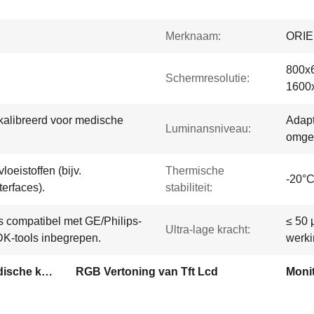
Merknaam:
ORI
800x6
Schermresolutie:
1600
alibreerd voor medische
Adapt
Luminansniveau:
omgev
oeistoffen (bijv.
Thermische
-20°C
erfaces).
stabiliteit:
 compatibel met GE/Philips-
≤ 50 
Ultra-lage kracht:
K-tools inbegrepen.
werki
TFT-LCD-display van medische kwaliteit
RGB Vertoning van Tft Lcd
Moni