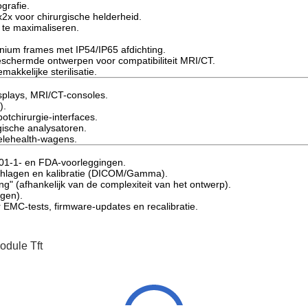
ografie.
x2x voor chirurgische helderheid.
ie te maximaliseren.
inium frames met IP54/IP65 afdichting.
eschermde ontwerpen voor compatibiliteit MRI/CT.
akkelijke sterilisatie.
isplays, MRI/CT-consoles.
).
otchirurgie-interfaces.
sche analysatoren.
elehealth-wagens.
0601-1- en FDA-voorleggingen.
uchlagen en kalibratie (DICOM/Gamma).
ng" (afhankelijk van de complexiteit van het ontwerp).
ngen).
r EMC-tests, firmware-updates en recalibratie.
odule Tft