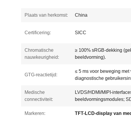
Plaats van herkomst:
China
Certificering:
SICC
Chromatische
≥ 100% sRGB-dekking (gek
nauwkeurigheid:
beeldvorming).
≤ 5 ms voor beweging met vl
GTG-reactietijd:
diagnostische gebruikersint
Medische
LVDS/HDMI/MIPI-interfaces
connectiviteit:
beeldvormingsmodules; SD
Markeren: