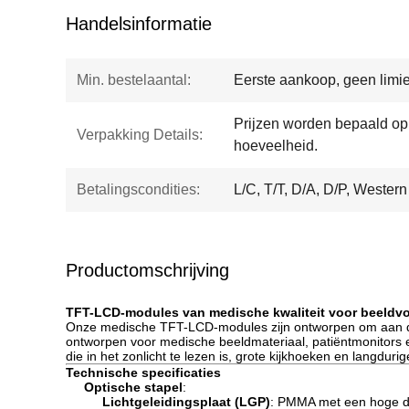
Handelsinformatie
Min. bestelaantal:
Eerste aankoop, geen limie
Prijzen worden bepaald op
Verpakking Details:
hoeveelheid.
Betalingscondities:
L/C, T/T, D/A, D/P, Wester
Productomschrijving
TFT-LCD-modules van medische kwaliteit voor beeldv
Onze medische TFT-LCD-modules zijn ontworpen om aan de 
ontworpen voor medische beeldmateriaal, patiëntmonitors e
die in het zonlicht te lezen is, grote kijkhoeken en langdu
Technische specificaties
Optische stapel
:
Lichtgeleidingsplaat (LGP)
: PMMA met een hoge doo