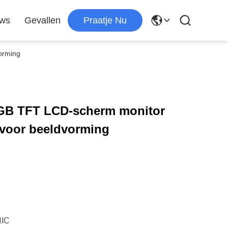
uws
Gevallen
Praatje Nu
orming
RGB TFT LCD-scherm monitor
voor beeldvorming
IC