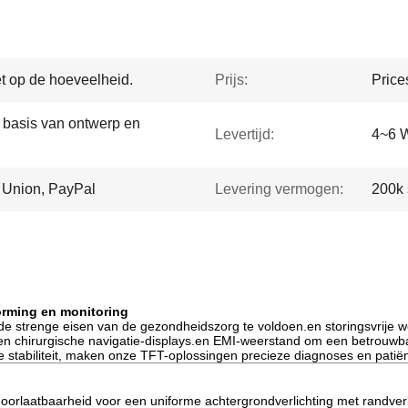
t op de hoeveelheid.
Prijs:
Price
 basis van ontwerp en
Levertijd:
4~6 
n Union, PayPal
Levering vermogen:
200k 
orming en monitoring
strenge eisen van de gezondheidszorg te voldoen.en storingsvrije w
n chirurgische navigatie-displays.en EMI-weerstand om een betrouwbar
rige stabiliteit, maken onze TFT-oplossingen precieze diagnoses en patië
rlaatbaarheid voor een uniforme achtergrondverlichting met randverl