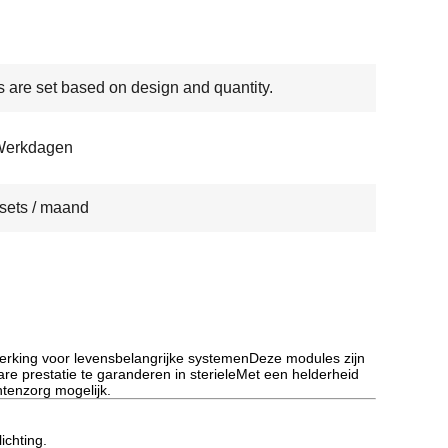
s are set based on design and quantity.
Werkdagen
sets / maand
erking voor levensbelangrijke systemenDeze modules zijn
e prestatie te garanderen in sterieleMet een helderheid
ntenzorg mogelijk.
ichting.