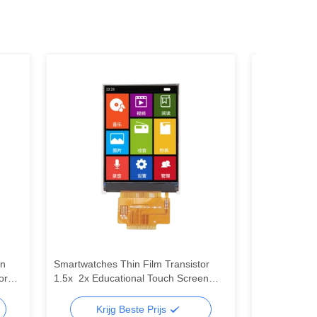
in
Smartwatches Thin Film Transistor
Commerciële 
or
1.5x ️ 2x Educational Touch Screen
digitale sig
Display Module
module
Krijg Beste Prijs
Kri