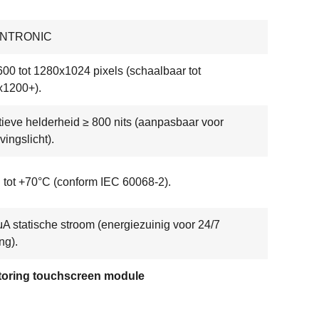
ENTRONIC
00 tot 1280x1024 pixels (schaalbaar tot
x1200+).
ieve helderheid ≥ 800 nits (aanpasbaar voor
ingslicht).
 tot +70°C (conform IEC 60068-2).
μA statische stroom (energiezuinig voor 24/7
ng).
toring touchscreen module