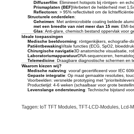
Diffuserfilm
: Elimineert hotspots bij röntgen- en ech
Prismaplaten (BEF)
Verbetert de helderheid met 1,5
Reflectoren
: > 95% reflectiviteit om de lichtefficiënt
Structurele onderdelen
:
Geheimen
: Met antimicrobiële coating beklede alum
met een breedte van niet meer dan 15 mm
: EMI-b
Glas
: Anti-glare, chemisch bestand oppervlak voor gem
Ideale toepassingen
Medische beeldvorming
: röntgenkijkers, echografie-d
Patiëntbewaking
Vitale functies (ECG, SpO2, bloeddruk
Chirurgische navigatie
3D anatomische visualisatie, rob
Laboratoriumapparatuur
DNA-sequenceren, hematologi
Telemedicine
: Draagbare diagnostische schermen en t
Waarom kiezen wij?
Medische naleving
: vooraf gecertificeerd voor IEC 6
Gepaste integratie
: Op maat gemaakte resoluties, to
Voorbeelden: versnelde prototyping met "prioriteitsleveri
Productietijd: 4-6 weken (schaalbaar voor grote bestelli
Levenslange ondersteuning
: Technische bijstand voo
Taggen:
IoT TFT Modules
,
TFT-LCD-Modules
,
Lcd-M