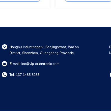
Honghu Industriepark, Shajingstraat, Bao'an
D
District, Shenzhen, Guangdong Provincie
N
E-mail:
lee@vip-orientronic.com
Tel:
137 1485 8283