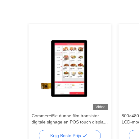
Video
Video
istor
Commerciële dunne film transistor
800×480 
 display
digitale signage en POS touch display
LCD-mod
module
besturin
Krijg Beste Prijs