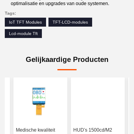
optimalisatie en upgrades van oude systemen.
Tags:
IoT TFT Modules
TFT-LCD-modules
Lcd-module Tft
Gelijkaardige Producten
e
Medische kwaliteit
HUD's 1500cd/M2
S