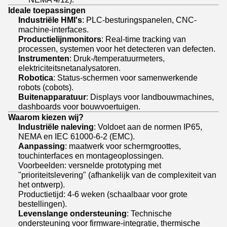
Ideale toepassingen
Industriële HMI's
: PLC-besturingspanelen, CNC-
machine-interfaces.
Productielijnmonitors
: Real-time tracking van
processen, systemen voor het detecteren van defecten.
Instrumenten
: Druk-/temperatuurmeters,
elektriciteitsnetanalysatoren.
Robotica
: Status-schermen voor samenwerkende
robots (cobots).
Buitenapparatuur
: Displays voor landbouwmachines,
dashboards voor bouwvoertuigen.
Waarom kiezen wij?
Industriële naleving
: Voldoet aan de normen IP65,
NEMA en IEC 61000-6-2 (EMC).
Aanpassing
: maatwerk voor schermgroottes,
touchinterfaces en montageoplossingen.
Voorbeelden: versnelde prototyping met
"prioriteitslevering" (afhankelijk van de complexiteit van
het ontwerp).
Productietijd: 4-6 weken (schaalbaar voor grote
bestellingen).
Levenslange ondersteuning
: Technische
ondersteuning voor firmware-integratie, thermische