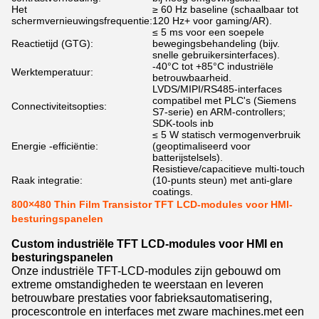
Het
≥ 60 Hz baseline (schaalbaar tot
schermvernieuwingsfrequentie:
120 Hz+ voor gaming/AR).
≤ 5 ms voor een soepele
Reactietijd (GTG):
bewegingsbehandeling (bijv.
snelle gebruikersinterfaces).
-40°C tot +85°C industriële
Werktemperatuur:
betrouwbaarheid.
LVDS/MIPI/RS485-interfaces
compatibel met PLC's (Siemens
Connectiviteitsopties:
S7-serie) en ARM-controllers;
SDK-tools inb
≤ 5 W statisch vermogenverbruik
Energie -efficiëntie:
(geoptimaliseerd voor
batterijstelsels).
Resistieve/capacitieve multi-touch
Raak integratie:
(10-punts steun) met anti-glare
coatings.
800×480 Thin Film Transistor TFT LCD-modules voor HMI-
besturingspanelen
Custom industriële TFT LCD-modules voor HMI en
besturingspanelen
Onze industriële TFT-LCD-modules zijn gebouwd om
extreme omstandigheden te weerstaan en leveren
betrouwbare prestaties voor fabrieksautomatisering,
procescontrole en interfaces met zware machines.met een