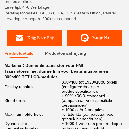
en hoeveelheid.
Levertijd: 4~6 Werkdagen
Betalingscondities: L/C, T/T, D/A, D/P, Western Union, PayPal
Levering vermogen: 200k sets / maand
Krijg Beste Prijs
Praatje Nu
Productdetails
Productomschrijving
Markeren:
Dunnefilmtransistor voor HMI
,
Transistoren met dunne film voor besturingspanelen
,
800×480 TFT LCD-modules
800×480 tot 1920×1080 pixels
Display resolutie:
(configureerbaar per
productspecificatie).
≥ 90% sRGB-standaard
Kleurbereik:
(aanpasbaar voor specifieke
toepassingen).
≥ 1000 cd/m2 adaptieve
Maximumhelderheid:
lichtsterkte (aanpasbaar voor
gebruik binnen/buiten).
Dynamische
≥ 1000:1 voor een grotere diepte
contrastverhouding:
bij hoog omgevingslicht.