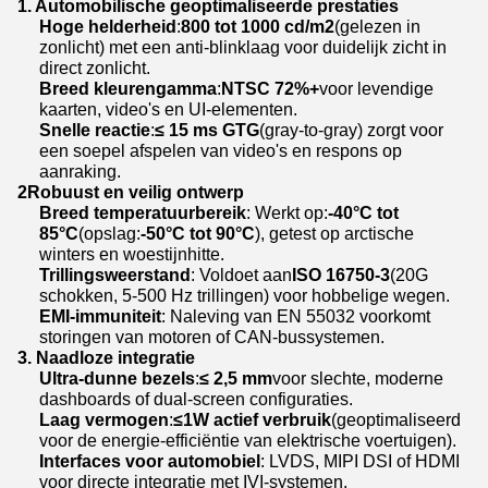
1. Automobilische geoptimaliseerde prestaties
Hoge helderheid
:
800 tot 1000 cd/m2
(gelezen in
zonlicht) met een anti-blinklaag voor duidelijk zicht in
direct zonlicht.
Breed kleurengamma
:
NTSC 72%+
voor levendige
kaarten, video's en UI-elementen.
Snelle reactie
:
≤ 15 ms GTG
(gray-to-gray) zorgt voor
een soepel afspelen van video's en respons op
aanraking.
2Robuust en veilig ontwerp
Breed temperatuurbereik
: Werkt op:
-40°C tot
85°C
(opslag:
-50°C tot 90°C
), getest op arctische
winters en woestijnhitte.
Trillingsweerstand
: Voldoet aan
ISO 16750-3
(20G
schokken, 5-500 Hz trillingen) voor hobbelige wegen.
EMI-immuniteit
: Naleving van EN 55032 voorkomt
storingen van motoren of CAN-bussystemen.
3. Naadloze integratie
Ultra-dunne bezels
:
≤ 2,5 mm
voor slechte, moderne
dashboards of dual-screen configuraties.
Laag vermogen
:
≤1W actief verbruik
(geoptimaliseerd
voor de energie-efficiëntie van elektrische voertuigen).
Interfaces voor automobiel
: LVDS, MIPI DSI of HDMI
voor directe integratie met IVI-systemen.