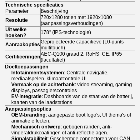
Technische specificaties
Parameter
Beschrijving
720x1280 tot en met 1920x1080
Resolutie
(aanpassingsverhoudingen)
Uit welke
178° (IPS-technologie)
hoeken?
Geprojecteerde capacitieve (10-punts
Aanraakopties
multitouch)
AEC-Q100 graad 2, RoHS, CE, IP65
Certificeringen
(facultatief)
Doeltoepassingen
Infotainmentsystemen
: Centrale navigatie,
mediaafspelen, klimaatcontrole UI
Vermaak op de achterbank
: video-streaming, gaming-
displays, passagierscontroles
EV-integratie
: Dashboards van de staat van de batterij,
kaarten van de laadstations
Aanpassingsopties
OEM-branding
: aangepaste boot logo's, UI thema's of
animatie effecten.
Mechanisch ontwerp
: gebogen randen, anti-
vingerafdrukcoatingen of anti-reflectielagen.
Signalstabiliteit
: Geschermde connectoren voor CAN