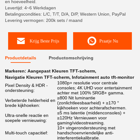
en hoeveelheid.
Levertijd: 4~6 Werkdagen
Betalingscondities: L/C, T/T, D/A, D/P, Western Union, PayPal
Levering vermogen: 200k sets / maand
Krijg Beste Prijs
Praatje Nu
Productdetails
Productomschrijving
Markeren:
Aangepast Kleuren TFT-scherm
,
Navigatie Kleuren TFT-scherm
,
Infotainment auto tft-monitor
1080p+ resolutie voor centrale
Pixel Density & HDR -
consoles; 4K UHD voor entertainment
ondersteuning:
achter met 100% SRGB+ gamma.
≥800 Nit luminantie
Verbeterde helderheid en
(zonlichtleesbaarheid) + ≥170 °
brede kijkhoeken:
kijkhoeken voor achterafschermen.
≤5 ms latentie (middenconsoles) +
Ultra-snelle reactie en
≥120Hz Vernieuwen voor
soepele vernieuwing:
gaming/videostreaming.
10+ vingerondersteuning met
Multi-touch capacitief:
handschoenvriendelijke anti-
interferentiekalibratie.