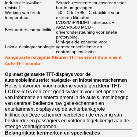
Industriële kwaliteit
Scratch-resistente touchscreen voor
resistief:
harde omgevingen.
Werking van brede
-40 ° C tot +95 ° C stabiliteit voor
temperatuur:
extreme klimaten.
LVDS/MIPI/HDMI -interfaces +
ARM/RX600 MCU -
Bestuurderscompatibiliteit:
driverondersteuning voor snelle
prototyping.
Mini-geleide zonering voor
Lokale dimingtechnologie:
vermogensefficiëntie en
contrastoptimalisatie.
Aangepaste navigatie Kleuren TFT-scherm Infotainment
Auto TFT-monitor
Op maat gemaakte TFT-displays voor de
automobielindustrie: navigatie- en infotainmentschermen
Het is ontworpen voor moderne voertuigen.
kleur TFT-
LCD's
Het is een zeer goed systeem voor het opnemen
van informatie en entertainment in de auto's, met inbegrip
van centraal bediende navigatie-schermen en
entertainment displays op de achterbank.grote
kijkhoekenDeze schermen verbeteren de ervaring van
bestuurder en passagiers en voldoen tegelijkertijd aan de
strenge voertuignormen.
Belangrijkste kenmerken en specificaties