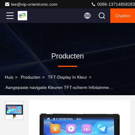
lee@vip-orientronic.com
0086-13714858283
Chatten
Producten
Huis
>
Producten
>
TFT-Display In Kleur
>
Aangepaste navigatie Kleuren TFT-scherm Infotainment
Auto TFT-monitor