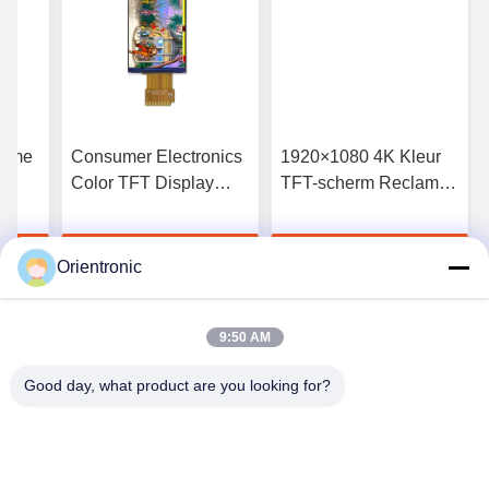
zame
Consumer Electronics
1920×1080 4K Kleur
Color TFT Display
TFT-scherm Reclame
M2
Gaming Handheld
Waterdicht Tft-scherm
FT
Devices TFT Display
Hoge helderheid
rijs
Krijg Beste Prijs
Krijg Beste Prijs
tor
Modules
Orientronic
9:50 AM
Good day, what product are you looking for?
Shenzhen Orientronic Display Electronic Co.,
Ltd.