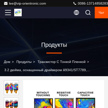
lee@vip-orientronic.com
0086-13714858283
Чат
Продукты
Дом
>
Продукты
>
Транзистор С Тонкой Пленкой
>
3.2 дюйма, оснащенный драйвером ili9341/ST7789,
дисплеем высокой четкости 240X320 TFT, с
опциональными сенсорными или сенсорными
функциями