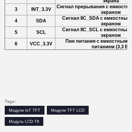
экрана
Сигнал прерывания с емкостн
3
INT_3.3V
экраном
Сигнал IIC_SDA с емкостны
4
SDA
экраном
Сигнал IIC_SCL с емкостны
5
SCL
экраном
Пин питания с емкостным 
6
VCC_3.3V
питанием (3,3 В)
Tags:
Модули IoT TFT
Модули TFT LCD
Модуль LCD Tft