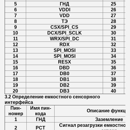
5
ГНД
25
6
VDDI
26
7
VDD
27
8
ТЭ
28
9
CSX/SPI_CS
29
10
DCX/SPI_SCLK
30
11
WRX/SPI_DC
31
12
RDX
32
13
SPI_MOSI
33
14
SPI_MOSI
34
15
RESX
35
16
DBD
36
17
DB0
37
18
DB1
38
19
DB2
39
20
DB3
40
3.2 Определение емкостного сенсорного
интерфейса
Пин-
Имя пин-
Описание функци
номер
кода
1
ГНД
Заземление
Сигнал резагрузки емкостног
2
РСТ