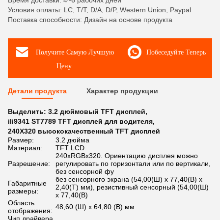
Время доставки: 4~6 рабочих дней
Условия оплаты: LC, T/T, D/A, D/P, Western Union, Paypal
Поставка способности: Дизайн на основе продукта
Получите Самую Лучшую
Побеседуйте Теперь
Цену
Детали продукта
Характер продукции
Выделить:
3.2 дюймовый TFT дисплей
,
ili9341 ST7789 TFT дисплей для водителя
,
240X320 высококачественный TFT дисплей
Размер:
3.2 дюйма
Материал:
TFT LCD
240xRGBx320. Ориентацию дисплея можно
Разрешение:
регулировать по горизонтали или по вертикали,
без сенсорной фу
без сенсорного экрана (54,00(Ш) x 77,40(В) x
Габаритные
2,40(Т) мм), резистивный сенсорный (54,00(Ш)
размеры:
x 77,40(В)
Область
48,60 (Ш) x 64,80 (В) мм
отображения:
Чип драйвера